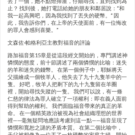
丟了一個，她不點燈掃屋，仔細尋找，直到找到為
止？ 找到後，她打電話給她的朋友和鄰居說：“和
我一起高興吧，因為我找到了丟失的硬幣。” 因
此，我告訴你們，在上帝的天使面前，有一位悔改
的罪人會感到喜樂。”
文森佐·帕格利亞主教對福音的評論
路加福音第15章是從這段經文開始的，專門講述神
憐憫的態度，前十節講述了兩個憐憫的比喻：迷失
的羊和迷失的錢幣。 在第一個例子中，耶穌將天
父描繪成一個牧羊人，他失去了九十九隻羊中的一
隻。 好吧，牧羊人把剩下的九十九隻留在羊圈
裡，開始尋找失蹤的一隻。 我們可以說，有一條
仁慈的律法為罪人確立了一項權利：即在義人面前
得到幫助的權利。 我們面臨福音帶來的真正的革
命。 在一個精英政治被視為社會組織理想的世界
裡——毫無疑問地應該考慮到這一點——福音呈現了
憐憫和寬恕之謎的矛盾本質。 在第二個比喻中，
天父被想像為一位丟了一枚硬幣的家庭主婦，開始