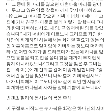
데 그 중에 한 마리를 잃으면 아흔아홉 마리를 광야
에 두고 그 잃은 양을 찾을 때까지 찾지 아니하겠느
냐? 그는 그 여자를 찾으면 기쁨에 넘쳐 어깨에 메고
집에 가서 친구와 이웃을 불러 이렇게 말합니다. “나
와 함께 기뻐하십시오. 내 양, 곧 잃어버린 양을 찾았
습니다.” 내가 너희에게 이르노니 그러므로 죄인 한
사람이 회개하면 하늘에서는 회개할 필요가 없는 의
인 아흔아홉으로 말미암아 기뻐하는 것보다 더하리
라 »또 어떤 여자가 열 드라크마가 있는데 하나를 잃
으면 등불을 켜고 집을 쓸며 찾을 때까지 부지런히
찾지 아니하겠느냐? 그리고 그것을 찾은 후 그녀는
친구와 이웃에게 전화를 걸어 이렇게 말합니다. "잃
어버린 동전을 찾았으니 나와 함께 기뻐하십시오."
내가 너희에게 이르노니 이와 같이 죄인 한 사람이
회개하면 하나님의 사자들 앞에 기쁨이 되느니라.”
빈첸초 팔리아 몬시뇰의 복음 주석
이 구절로 시작되는 누가복음 15장은 하나님의 자비