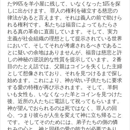
た99匹を羊小屋に残して、いなくなった1匹を探
しに出かけます。 罪人の権利を確立する慈悲の
律法があると言えます。それは義人の前で助けら
れる権利です。 私たちは福音によってもたらさ
れる真の革命に直面しています。 そして、実力
主義が社会組織の理想として提示されている世界
において、そしてそれが考慮されるべきであるこ
とに疑いの余地はありませんが、福音は慈悲と許
しの神秘の逆説的な性質を提示しています。 2 番
目のたとえ話では、父親はコインを失くした主婦
として想像されており、それを見つけるまで探し
始めます。これにより、神が幼い子供たちに要求
する愛の特権が再び示されます。 そして、羊飼
いも女性も、いなくなった羊とコインを見つけた
後、近所の人たちに電話して祝ってもらいます。
神が望んでおられるのは死ではなく、罪人の回
心、つまり彼らが人生を変えて神に立ち帰ること
です。 そしてそのためには、弟子たちの側の憐
れみの心と、神と同様の愛の能力が必要であり、