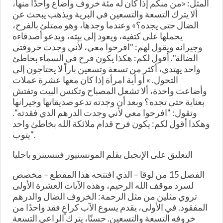
المثل: «من منكم إذا كان له مئة خروف وأضاع واحدًا منها،
ألا يترك التسعة والتسعين في البرية ويذهب يبحث عن
الضال حتى يجده؟» وعندما وجدها، وهو ممتلئ بالفرح،
يحملها على كتفيه، ويعود إلى بيته، ويدعو أصدقاءه
وجيرانه ويقول لهم: "افرحوا معي، لأني وجدت خروفتي
الضالة". أقول لكم: هكذا يكون فرح في السماء بخاطئ
واحد يهتدي، أكثر من تسعة وتسعين باراً لا يحتاجون إلى
التحول. » أو أية امرأة إذا كان معها عشرة عملات
وأضاعت واحدة، ألا تشعل المصباح وتكنس البيت وتفتش
بعناية حتى تجده؟ وبعد أن وجدته تدعو صديقاتها وجيرانها
وتقول: "افرحوا معي لأني وجدت الدرهم الذي فقدته".
وهكذا أقول لكم: يكون فرح قدام ملائكة الله بخاطئ واحد
يتوب".
التعليق على الإنجيل بقلم المونسنيور فينسينزو باجليا
الفصل 15 من لوقا – الذي افتتحه هذا المقطع – مخصص
لسرد موقف الله الرحيم، وهذه الآيات العشرة الأولى
تروي مثلين من مثل الرحمة: الخروف الضال والدرهم
المفقود. في الأولى، يقدم يسوع الآب كراعٍ فقد واحدًا من
خروفه التسعة والتسعين. حسنًا، يترك الراعي التسعة