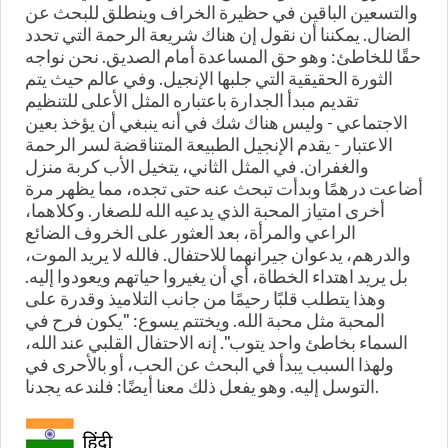
والتسعين الباقين في حظيرة الخراف وينطلق للبحث عن
الضال. يمكننا أن نقول إن هناك شريعة الرحمة التي تحدد
حقًا للخاطئ: وهو حق المساعدة أمام الصديق. نحن نواجه
الثورة الحقيقية التي جلبها الإنجيل. وفي عالم حيث يتم
تقديم مبدأ الجدارة باعتباره المثل الأعلى للتنظيم
الاجتماعي - وليس هناك شك في أنه ينبغي أن يؤخذ بعين
الاعتبار - يقدم الإنجيل الطبيعة المتناقضة لسر الرحمة
والغفران. في المثل الثاني، يتخيل الأب كربة منزل
أضاعت درهمًا وبدأت تبحث عنه حتى تجده، مما يظهر مرة
أخرى امتياز المحبة الذي يدعيه الله للصغار. وكلاهما،
الراعي والمرأة، بعد العثور على الخروف الضائع
والدرهم، يدعوان جيرانهما للاحتفال. فالله لا يريد الموت،
بل يريد اهتداء الخطاة، أي أن يغيروا حياتهم ويعودوا إليه.
وهذا يتطلب قلبًا رحيمًا من جانب التلاميذ وقدرة على
المحبة مثل محبة الله. ويختتم يسوع: "يكون فرح في
السماء بخاطئ واحد يتوب". إنه الاحتفال القلبي عند الله،
ولهذا السبب يبدأ في البحث عن الحب، أو بالأحرى في
التوسل إليه. وهو يفعل ذلك معنا أيضًا: فلندعه يجدنا.