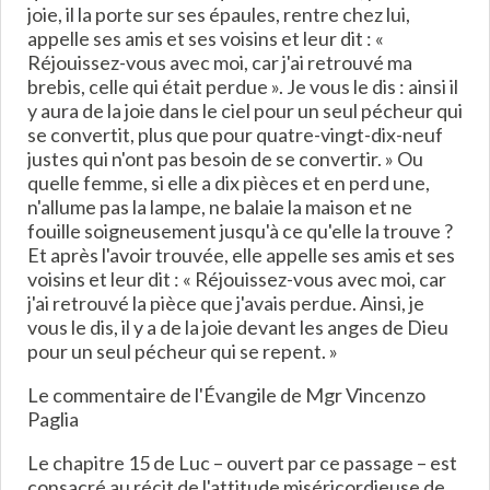
joie, il la porte sur ses épaules, rentre chez lui,
appelle ses amis et ses voisins et leur dit : «
Réjouissez-vous avec moi, car j'ai retrouvé ma
brebis, celle qui était perdue ». Je vous le dis : ainsi il
y aura de la joie dans le ciel pour un seul pécheur qui
se convertit, plus que pour quatre-vingt-dix-neuf
justes qui n'ont pas besoin de se convertir. » Ou
quelle femme, si elle a dix pièces et en perd une,
n'allume pas la lampe, ne balaie la maison et ne
fouille soigneusement jusqu'à ce qu'elle la trouve ?
Et après l'avoir trouvée, elle appelle ses amis et ses
voisins et leur dit : « Réjouissez-vous avec moi, car
j'ai retrouvé la pièce que j'avais perdue. Ainsi, je
vous le dis, il y a de la joie devant les anges de Dieu
pour un seul pécheur qui se repent. »
Le commentaire de l'Évangile de Mgr Vincenzo
Paglia
Le chapitre 15 de Luc – ouvert par ce passage – est
consacré au récit de l'attitude miséricordieuse de