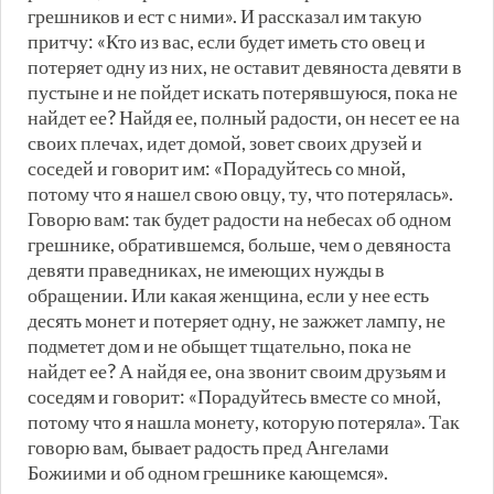
грешников и ест с ними». И рассказал им такую ​​
притчу: «Кто из вас, если будет иметь сто овец и
потеряет одну из них, не оставит девяноста девяти в
пустыне и не пойдет искать потерявшуюся, пока не
найдет ее? Найдя ее, полный радости, он несет ее на
своих плечах, идет домой, зовет своих друзей и
соседей и говорит им: «Порадуйтесь со мной,
потому что я нашел свою овцу, ту, что потерялась».
Говорю вам: так будет радости на небесах об одном
грешнике, обратившемся, больше, чем о девяноста
девяти праведниках, не имеющих нужды в
обращении. Или какая женщина, если у нее есть
десять монет и потеряет одну, не зажжет лампу, не
подметет дом и не обыщет тщательно, пока не
найдет ее? А найдя ее, она звонит своим друзьям и
соседям и говорит: «Порадуйтесь вместе со мной,
потому что я нашла монету, которую потеряла». Так
говорю вам, бывает радость пред Ангелами
Божиими и об одном грешнике кающемся».