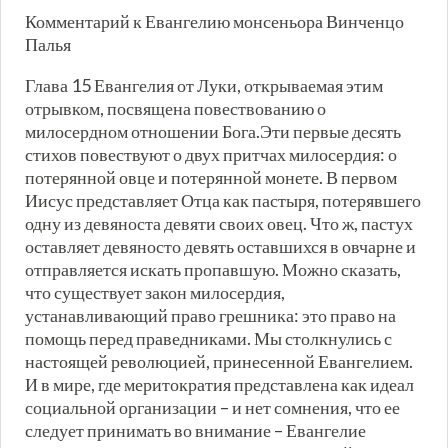
Комментарий к Евангелию монсеньора Винченцо
Палья
Глава 15 Евангелия от Луки, открываемая этим
отрывком, посвящена повествованию о
милосердном отношении Бога.Эти первые десять
стихов повествуют о двух притчах милосердия: о
потерянной овце и потерянной монете. В первом
Иисус представляет Отца как пастыря, потерявшего
одну из девяноста девяти своих овец. Что ж, пастух
оставляет девяносто девять оставшихся в овчарне и
отправляется искать пропавшую. Можно сказать,
что существует закон милосердия,
устанавливающий право грешника: это право на
помощь перед праведниками. Мы столкнулись с
настоящей революцией, принесенной Евангелием.
И в мире, где меритократия представлена ​​как идеал
социальной организации – и нет сомнения, что ее
следует принимать во внимание – Евангелие