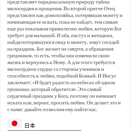
представляет парадоксальную природу тайны
милосердия и прощения. Во второй притче Отец
представлен как домохозяйка, потерявшая монету и
начинающая ее искать, пока не найдет, тем самым
еще раз показывая привилегию любви, которую Бог
требует для малышей. И оба, пастух и женщина,
найдя потерявшуюся овцу и монету, зовут соседей
на праздник. Бог желает не смерти, а обращения
грешников, то есть, чтобы они изменили свою
жизнь и вернулись к Нему. А для этого требуется
милосердное сердце со стороны учеников и
способность к любви, подобной Божьей. И Иисус
заключает: «И будет радость на небесах об одном
грешнике, который обратится». Это самый
сердечный праздник у Бога, поэтому он начинает
искать или, вернее, просить любви. Он делает это и
с нами: давайте позволим ему найти нас.