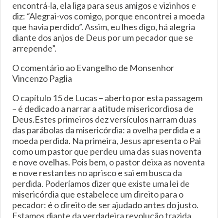
encontrá-la, ela liga para seus amigos e vizinhos e
diz: “Alegrai-vos comigo, porque encontrei a moeda
que havia perdido”. Assim, eu lhes digo, há alegria
diante dos anjos de Deus por um pecador que se
arrepende”.
O comentário ao Evangelho de Monsenhor
Vincenzo Paglia
O capítulo 15 de Lucas – aberto por esta passagem
– é dedicado a narrar a atitude misericordiosa de
Deus.Estes primeiros dez versículos narram duas
das parábolas da misericórdia: a ovelha perdida e a
moeda perdida. Na primeira, Jesus apresenta o Pai
como um pastor que perdeu uma das suas noventa
e nove ovelhas. Pois bem, o pastor deixa as noventa
e nove restantes no aprisco e sai em busca da
perdida. Poderíamos dizer que existe uma lei de
misericórdia que estabelece um direito para o
pecador: é o direito de ser ajudado antes do justo.
Estamos diante da verdadeira revolução trazida