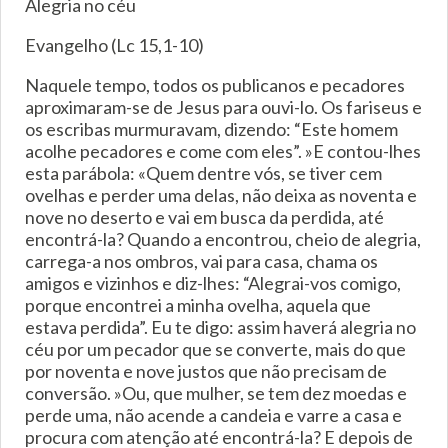
Alegria no céu
Evangelho (Lc 15,1-10)
Naquele tempo, todos os publicanos e pecadores
aproximaram-se de Jesus para ouvi-lo. Os fariseus e
os escribas murmuravam, dizendo: “Este homem
acolhe pecadores e come com eles”. »E contou-lhes
esta parábola: «Quem dentre vós, se tiver cem
ovelhas e perder uma delas, não deixa as noventa e
nove no deserto e vai em busca da perdida, até
encontrá-la? Quando a encontrou, cheio de alegria,
carrega-a nos ombros, vai para casa, chama os
amigos e vizinhos e diz-lhes: “Alegrai-vos comigo,
porque encontrei a minha ovelha, aquela que
estava perdida”. Eu te digo: assim haverá alegria no
céu por um pecador que se converte, mais do que
por noventa e nove justos que não precisam de
conversão. »Ou, que mulher, se tem dez moedas e
perde uma, não acende a candeia e varre a casa e
procura com atenção até encontrá-la? E depois de