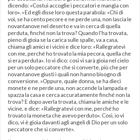
dicendo: «Costui accoglie i peccatori e mangia con
loro». »Ed egli disse loro questa parabola: «Chi di
voi, se ha cento pecore e ne perde una, non lascia le
novantanove nel deserto e va in cerca di quella
perduta, finché non la trova? Quando l’ha trovata,
pieno di gioia se la carica sulle spalle, va a casa,
chiama gli amici e i vicini e dice loro: «Rallegratevi
con me, perché ho trovato la mia pecora, quella che
si era perduta». Io vi dico: così vi sarà gioia nel cielo
per un solo peccatore che si converte, più che per
novantanove giusti i quali non hanno bisogno di
conversione. »Oppure, quale donna, se ha dieci
monete e ne perde una, non accende la lampada e
spazza la casa e cerca accuratamente finché non la
trova? E dopo averla trovata, chiama le amiche e le
vicine, e dice: «Rallegratevi con me, perché ho
trovato la moneta che avevo perduto». Così, io vi
dico, vi è gioia davanti agli angeli di Dio per un solo
peccatore che si converte».