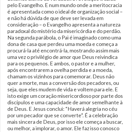
pelo Evangelho. E num mundo onde a meritocracia
é apresentada como o ideal de organização social –
e não há dúvida de que deve ser levada em
consideração – o Evangelho apresenta a natureza
paradoxal do mistério da misericórdia e do perdão.
Na segunda parábola, o Pai é imaginado como uma
dona de casa que perdeu uma moeda e começa a
procurá-la até encontrá-la, mostrando assim mais
uma vez o privilégio de amor que Deus reivindica
para os pequenos. E ambos, o pastor e a mulher,
após encontrarem a ovelha perdida e a moeda,
chamam os vizinhos para comemorar. Deus não
quer a morte, mas a conversão dos pecadores, ou
seja, que eles mudem de vida e voltem para ele. E
isto exige um coração misericordioso por parte dos
discípulos e uma capacidade de amor semelhante à
de Deus. E Jesus conclui: “Haverá alegria no céu
por um pecador que se converte”. É a celebração
mais sincera de Deus, por isso ele começa a buscar,
ou melhor, a implorar, o amor. Ele faz isso conosco