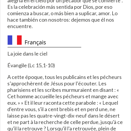
alegría en el cielo por un pecador que se convierte".
Es la celebración más sentida por Dios, por eso
comienza a buscar, o más bien a suplicar, amor. Lo
hace también con nosotros: dejemos que él nos
encuentre.
La joie dans le ciel
Évangile (Lc 15,1-10)
A cette époque, tous les publicains et les pécheurs
s’approchèrent de Jésus pour l’écouter. Les
pharisiens et les scribes murmuraient en disant : «
Cet homme accueille les pécheurs et mange avec
eux. » » Et il leur raconta cette parabole : « Lequel
d'entre vous, s'il a cent brebis et en perd une, ne
laisse pas les quatre-vingt-dix-neuf dans le désert
et ne part à la recherche de celle perdue, jusqu'à ce
qu'il la retrouve ? Lorsqu'il l'a retrouvée, plein de