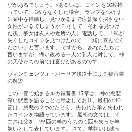
びがあるでしょう。 »あるいは、コインを10枚持
っていて、1枚をなくした場合、ランプをつけず
に家中を掃除し、見つかるまで注意深く探さない
女性がいるでしょうか？ そして、それを見つけ
た後、彼女は友人や近所の人に電話して、「私が
失くしたコインを見つけたので、一緒に喜んでく
ださい」と言います。 ですから、あなたたちに
言いますが、悔い改める一人の罪人に対して、神
の天使たちの前では喜びがあるのです。」
ヴィンチェンツォ・パーリア修道士による福音書
の解説
この一節で始まるルカ福音書 15 章は、神の慈悲
深い態度を語ることに専念しており、最初の 10
節は、慈悲の 2 つのたとえ、失われた羊と失われ
たコインを物語っています。 最初の文では、イ
エスは父を、99 匹の羊のうちの 1 匹を失った羊
飼いとして表しています。 さて、羊飼いは残っ