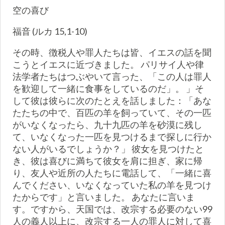
空の喜び
福音 (ルカ 15,1-10)
その時、徴税人や罪人たちは皆、イエスの話を聞
こうとイエスに近づきました。 パリサイ人や律
法学者たちはつぶやいて言った、「この人は罪人
を歓迎して一緒に食事をしているのだ」。 」そ
して彼は彼らに次のたとえを話しました：「あな
たたちの中で、百匹の羊を飼っていて、その一匹
がいなくなったら、九十九匹の羊を砂漠に残し
て、いなくなった一匹を見つけるまで探しに行か
ない人がいるでしょうか？」 彼女を見つけたと
き、彼は喜びに満ちて彼女を肩に担ぎ、家に帰
り、友人や近所の人たちに電話して、「一緒に喜
んでください、いなくなっていた私の羊を見つけ
たからです」と言いました。 あなたに言いま
す。ですから、天国では、改宗する必要のない99
人の義人以上に、改宗する一人の罪人に対して喜