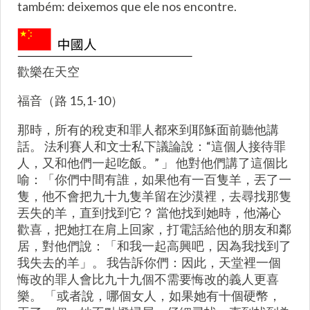
também: deixemos que ele nos encontre.
歡樂在天空
福音（路 15,1-10）
那時，所有的稅吏和罪人都來到耶穌面前聽他講
話。 法利賽人和文士私下議論說：“這個人接待罪
人，又和他們一起吃飯。” 」 他對他們講了這個比
喻：「你們中間有誰，如果他有一百隻羊，丟了一
隻，他不會把九十九隻羊留在沙漠裡，去尋找那隻
丟失的羊，直到找到它？ 當他找到她時，他滿心
歡喜，把她扛在肩上回家，打電話給他的朋友和鄰
居，對他們說：「和我一起高興吧，因為我找到了
我失去的羊」。 我告訴你們：因此，天堂裡一個
悔改的罪人會比九十九個不需要悔改的義人更喜
樂。 「或者說，哪個女人，如果她有十個硬幣，