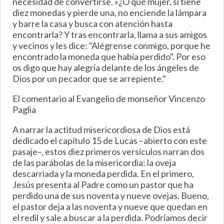
necesidad de convertirse. »¿O qué mujer, si tiene
diez monedas y pierde una, no enciende la lámpara
y barre la casa y busca con atención hasta
encontrarla? Y tras encontrarla, llama a sus amigos
y vecinos y les dice: "Alégrense conmigo, porque he
encontrado la moneda que había perdido". Por eso
os digo que hay alegría delante de los ángeles de
Dios por un pecador que se arrepiente."
El comentario al Evangelio de monseñor Vincenzo
Paglia
A narrar la actitud misericordiosa de Dios está
dedicado el capítulo 15 de Lucas –abierto con este
pasaje–, estos diez primeros versículos narran dos
de las parábolas de la misericordia: la oveja
descarriada y la moneda perdida. En el primero,
Jesús presenta al Padre como un pastor que ha
perdido una de sus noventa y nueve ovejas. Bueno,
el pastor deja a las noventa y nueve que quedan en
el redil y sale a buscar a la perdida. Podríamos decir