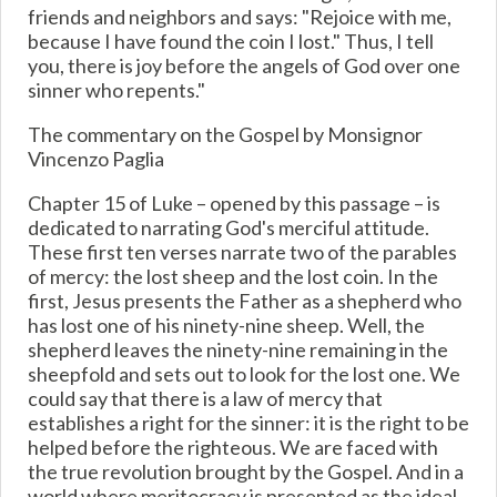
friends and neighbors and says: "Rejoice with me,
because I have found the coin I lost." Thus, I tell
you, there is joy before the angels of God over one
sinner who repents."
The commentary on the Gospel by Monsignor
Vincenzo Paglia
Chapter 15 of Luke – opened by this passage – is
dedicated to narrating God's merciful attitude.
These first ten verses narrate two of the parables
of mercy: the lost sheep and the lost coin. In the
first, Jesus presents the Father as a shepherd who
has lost one of his ninety-nine sheep. Well, the
shepherd leaves the ninety-nine remaining in the
sheepfold and sets out to look for the lost one. We
could say that there is a law of mercy that
establishes a right for the sinner: it is the right to be
helped before the righteous. We are faced with
the true revolution brought by the Gospel. And in a
world where meritocracy is presented as the ideal