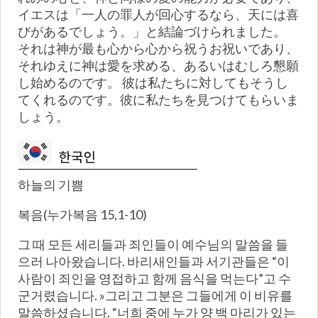
イエスは「一人の罪人が回心するなら、天には喜
びがあるでしょう。」と結論づけられました。
それは神が最も心から心から祝うお祝いであり、
それゆえに神は愛を求める、あるいはむしろ懇願
し始めるのです。 彼は私たちに対してもそうし
てくれるのです。彼に私たちを見つけてもらいま
しょう。
하늘의 기쁨
복음(누가복음 15,1-10)
그 때 모든 세리들과 죄인들이 예수님의 말씀을 들
으러 나아왔습니다. 바리새인들과 서기관들은 “이
사람이 죄인을 영접하고 함께 음식을 먹는다”고 수
군거렸습니다. »그리고 그분은 그들에게 이 비유를
말씀하셨습니다. “너희 중에 누가 양 백 마리가 있는