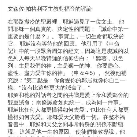
文森佐·帕格利亞主教對福音的評論
在耶路撒冷的聖殿裡，耶穌遇見了一位文士。 他
問耶穌一個真實的、決定性的問題：「誡命中第一
重要的是什麼？」。 事實上，一切生命都取決於
它。 耶穌沒有等待他的回應。 他引用了《申命
記》中的一段眾所周知的經文，因為這是虔誠的以
色列人每天早晚背誦的信仰告白：「聽著，以色
列：主是我們的神，主是獨一的神。 你要盡心、
盡性、盡力愛主你的神」（申 6:4-5）。 然後他補
充說：“第二點是：你會愛你的鄰居就像你自己一
樣。” 沒有比這些更大的誡命了。”
耶穌和祂的對話者之間的共識是愛上帝和愛鄰舍的
雙重誡命； 兩條誡命如此統一，成為同一件事。
耶穌比任何人都更懂得如何去愛，也比任何人都更
懂得如何去愛。 耶穌愛天父勝過一切。 在整本福
音書中，耶穌和天父之間非常特殊的關係不斷顯
現。 這就是他一生的原因。 使徒們被教導說，他