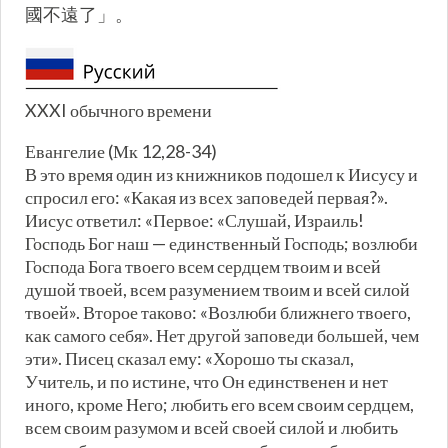
國不遠了」。
XXXI обычного времени
Евангелие (Мк 12,28-34)
В это время один из книжников подошел к Иисусу и
спросил его: «Какая из всех заповедей первая?».
Иисус ответил: «Первое: «Слушай, Израиль!
Господь Бог наш — единственный Господь; возлюби
Господа Бога твоего всем сердцем твоим и всей
душой твоей, всем разумением твоим и всей силой
твоей». Второе таково: «Возлюби ближнего твоего,
как самого себя». Нет другой заповеди большей, чем
эти». Писец сказал ему: «Хорошо ты сказал,
Учитель, и по истине, что Он единственен и нет
иного, кроме Него; любить его всем своим сердцем,
всем своим разумом и всей своей силой и любить