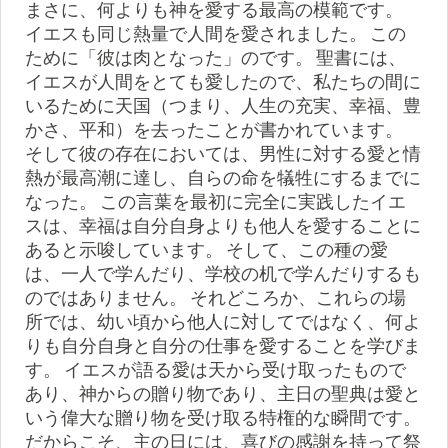
まさに、何よりも神を愛する最高の模範です。
イエスも同じ熱量で人間を愛されました。 この
ために「彼は肉となった」のです。 聖書には、
イエスが人間をとても愛したので、私たちの間に
いるために天国（つまり、人生の充実、幸福、豊
かさ、平和）を去ったことが書かれています。
そして彼の存在においては、男性に対する愛と情
熱が最高潮に達し、自らの命を犠牲にするまでに
なった。 この言葉を最初に完全に実践したイエ
スは、幸福は自分自身よりも他人を愛することに
あると示唆しています。 そして、この種の愛
は、一人で学んだり、学校の机で学んだりするも
のではありません。 それどころか、これらの場
所では、幼い頃から他人に対してではなく、何よ
りも自分自身と自分の仕事を愛することを学びま
す。 イエスが語る愛は天から受け取ったもので
あり、神からの贈り物であり、主日の聖典は愛と
いう偉大な贈り物を受け取る特権的な瞬間です。
だからこそ、主の日には、喜びの感謝を持って祭