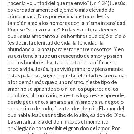
hacer la voluntad del que me envió" (Jn 4,34)! Jesús
es verdaderamente el ejemplo más elevado de
cómo amar a Dios por encima de todo. Jesús
también amó a los hombres con la misma intensidad.
Por eso "se hizo carne". En las Escrituras leemos
que Jesús amó tanto a los hombres que dejó el cielo
(es decir, la plenitud de vida, la felicidad, la
abundancia, la paz) para estar entre nosotros. Y en
su existencia hubo un crescendo de amor y pasión
por los hombres, hasta el punto de sacrificar su
propia vida. Jesús, que vivió primero y plenamente
estas palabras, sugiere que la felicidad está en amar
a los demás más que a uno mismo. Y este tipo de
amor no se aprende solo ni en los pupitres de los
hombres; al contrario, en estos lugares se aprende,
desde pequeño, a amarse a sí mismo y a su negocio
por encima de todo, frente a los demás. El amor del
que habla Jesús se recibe de lo alto, es don de Dios.
La santa liturgia del domingo es el momento
privilegiado para recibir el gran don del amor. Por