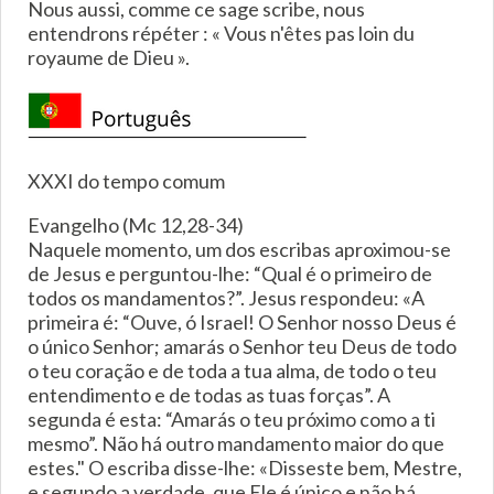
Nous aussi, comme ce sage scribe, nous
entendrons répéter : « Vous n'êtes pas loin du
royaume de Dieu ».
XXXI do tempo comum
Evangelho (Mc 12,28-34)
Naquele momento, um dos escribas aproximou-se
de Jesus e perguntou-lhe: “Qual é o primeiro de
todos os mandamentos?”. Jesus respondeu: «A
primeira é: “Ouve, ó Israel! O Senhor nosso Deus é
o único Senhor; amarás o Senhor teu Deus de todo
o teu coração e de toda a tua alma, de todo o teu
entendimento e de todas as tuas forças”. A
segunda é esta: “Amarás o teu próximo como a ti
mesmo”. Não há outro mandamento maior do que
estes." O escriba disse-lhe: «Disseste bem, Mestre,
e segundo a verdade, que Ele é único e não há