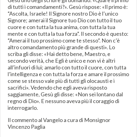
Gesù uno degli scribi e gli domandò: «Qual è il primo
di tutti i comandamenti?». Gesù rispose: «Il primo è:
“Ascolta, Israele! Il Signore nostro Dio è l’unico
Signore; amerai il Signore tuo Dio con tutto il tuo
cuore e con tutta la tua anima, con tutta la tua
mente e con tutta la tua forza”. Il secondo è questo:
“Amerai il tuo prossimo come te stesso”. Non c’è
altro comandamento più grande di questi». Lo
scriba gli disse: «Hai detto bene, Maestro, e
secondo verità, che Egli è unico e non vi è altri
all’infuori di lui; amarlo con tutto il cuore, con tutta
l’intelligenza e con tutta la forza e amare il prossimo
come se stesso vale più di tutti gli olocausti e i
sacrifici». Vedendo che egli aveva risposto
saggiamente, Gesù gli disse: «Non sei lontano dal
regno di Dio». E nessuno aveva più il coraggio di
interrogarlo.
Il commento al Vangelo a cura di Monsignor
Vincenzo Paglia