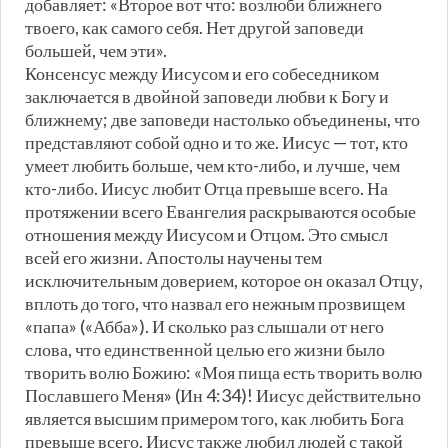
добавляет: «Второе вот что: возлюби ближнего
твоего, как самого себя. Нет другой заповеди
большей, чем эти».
Консенсус между Иисусом и его собеседником
заключается в двойной заповеди любви к Богу и
ближнему; две заповеди настолько объединены, что
представляют собой одно и то же. Иисус — тот, кто
умеет любить больше, чем кто-либо, и лучше, чем
кто-либо. Иисус любит Отца превыше всего. На
протяжении всего Евангелия раскрываются особые
отношения между Иисусом и Отцом. Это смысл
всей его жизни. Апостолы научены тем
исключительным доверием, которое он оказал Отцу,
вплоть до того, что назвал его нежным прозвищем
«папа» («Абба»). И сколько раз слышали от него
слова, что единственной целью его жизни было
творить волю Божию: «Моя пища есть творить волю
Пославшего Меня» (Ин 4:34)! Иисус действительно
является высшим примером того, как любить Бога
превыше всего. Иисус также любил людей с такой