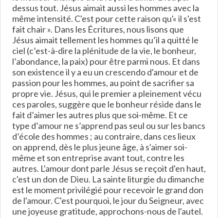
dessus tout. Jésus aimait aussi les hommes avec la
même intensité. C'est pour cette raison qu'« il s'est
fait chair ». Dans les Écritures, nous lisons que
Jésus aimait tellement les hommes qu’il a quitté le
ciel (c’est-à-dire la plénitude de la vie, le bonheur,
l’abondance, la paix) pour être parmi nous. Et dans
son existence il y a eu un crescendo d'amour et de
passion pour les hommes, au point de sacrifier sa
propre vie. Jésus, qui le premier a pleinement vécu
ces paroles, suggère que le bonheur réside dans le
fait d’aimer les autres plus que soi-même. Et ce
type d’amour ne s’apprend pas seul ou sur les bancs
d’école des hommes ; au contraire, dans ces lieux
on apprend, dès le plus jeune âge, à s'aimer soi-
même et son entreprise avant tout, contre les
autres. L'amour dont parle Jésus se reçoit d'en haut,
c'est un don de Dieu. La sainte liturgie du dimanche
est le moment privilégié pour recevoir le grand don
de l'amour. C'est pourquoi, le jour du Seigneur, avec
une joyeuse gratitude, approchons-nous de l'autel.