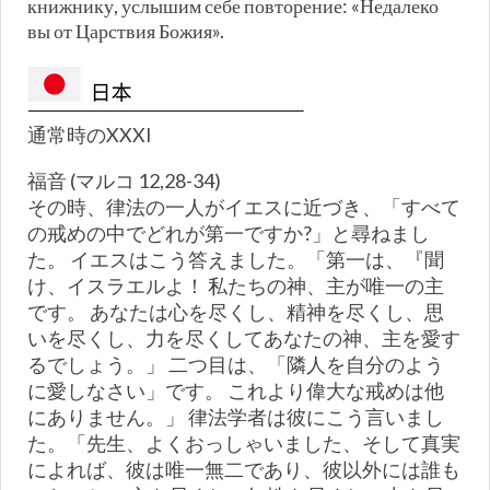
книжнику, услышим себе повторение: «Недалеко
вы от Царствия Божия».
通常時のXXXI
福音 (マルコ 12,28-34)
その時、律法の一人がイエスに近づき、「すべて
の戒めの中でどれが第一ですか?」と尋ねまし
た。 イエスはこう答えました。「第一は、『聞
け、イスラエルよ！ 私たちの神、主が唯一の主
です。 あなたは心を尽くし、精神を尽くし、思
いを尽くし、力を尽くしてあなたの神、主を愛す
るでしょう。」 二つ目は、「隣人を自分のよう
に愛しなさい」です。 これより偉大な戒めは他
にありません。」 律法学者は彼にこう言いまし
た。「先生、よくおっしゃいました、そして真実
によれば、彼は唯一無二であり、彼以外には誰も