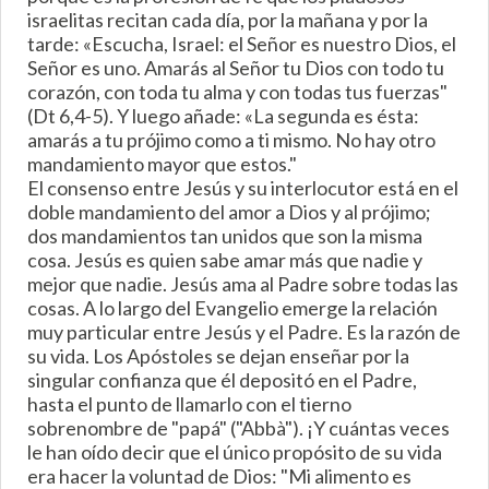
israelitas recitan cada día, por la mañana y por la
tarde: «Escucha, Israel: el Señor es nuestro Dios, el
Señor es uno. Amarás al Señor tu Dios con todo tu
corazón, con toda tu alma y con todas tus fuerzas"
(Dt 6,4-5). Y luego añade: «La segunda es ésta:
amarás a tu prójimo como a ti mismo. No hay otro
mandamiento mayor que estos."
El consenso entre Jesús y su interlocutor está en el
doble mandamiento del amor a Dios y al prójimo;
dos mandamientos tan unidos que son la misma
cosa. Jesús es quien sabe amar más que nadie y
mejor que nadie. Jesús ama al Padre sobre todas las
cosas. A lo largo del Evangelio emerge la relación
muy particular entre Jesús y el Padre. Es la razón de
su vida. Los Apóstoles se dejan enseñar por la
singular confianza que él depositó en el Padre,
hasta el punto de llamarlo con el tierno
sobrenombre de "papá" ("Abbà"). ¡Y cuántas veces
le han oído decir que el único propósito de su vida
era hacer la voluntad de Dios: "Mi alimento es