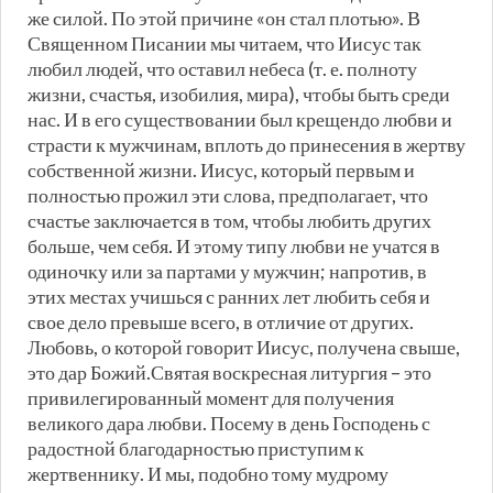
же силой. По этой причине «он стал плотью». В
Священном Писании мы читаем, что Иисус так
любил людей, что оставил небеса (т. е. полноту
жизни, счастья, изобилия, мира), чтобы быть среди
нас. И в его существовании был крещендо любви и
страсти к мужчинам, вплоть до принесения в жертву
собственной жизни. Иисус, который первым и
полностью прожил эти слова, предполагает, что
счастье заключается в том, чтобы любить других
больше, чем себя. И этому типу любви не учатся в
одиночку или за партами у мужчин; напротив, в
этих местах учишься с ранних лет любить себя и
свое дело превыше всего, в отличие от других.
Любовь, о которой говорит Иисус, получена свыше,
это дар Божий.Святая воскресная литургия – это
привилегированный момент для получения
великого дара любви. Посему в день Господень с
радостной благодарностью приступим к
жертвеннику. И мы, подобно тому мудрому