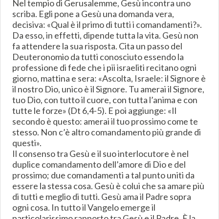
Nel tempio di Gerusalemme, Gesù incontra uno
scriba. Egli pone a Gesù una domanda vera,
decisiva: «Qual è il primo di tutti i comandamenti?».
Da esso, in effetti, dipende tutta la vita. Gesù non
fa attendere la sua risposta. Cita un passo del
Deuteronomio da tutti conosciuto essendo la
professione di fede che i pii israeliti recitano ogni
giorno, mattina e sera: «Ascolta, Israele: il Signore è
il nostro Dio, unico è il Signore. Tu amerai il Signore,
tuo Dio, con tutto il cuore, con tutta l’anima e con
tutte le forze» (Dt 6,4-5). E poi aggiunge: «Il
secondo è questo: amerai il tuo prossimo come te
stesso. Non c’è altro comandamento più grande di
questi».
Il consenso tra Gesù e il suo interlocutore è nel
duplice comandamento dell’amore di Dio e del
prossimo; due comandamenti a tal punto uniti da
essere la stessa cosa. Gesù è colui che sa amare più
di tutti e meglio di tutti. Gesù ama il Padre sopra
ogni cosa. In tutto il Vangelo emerge il
particolarissimo rapporto tra Gesù e il Padre. È la