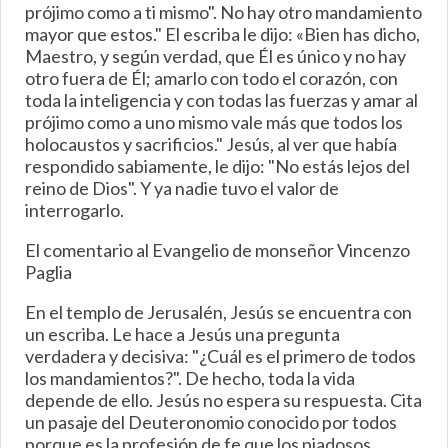
prójimo como a ti mismo". No hay otro mandamiento
mayor que estos." El escriba le dijo: «Bien has dicho,
Maestro, y según verdad, que Él es único y no hay
otro fuera de Él; amarlo con todo el corazón, con
toda la inteligencia y con todas las fuerzas y amar al
prójimo como a uno mismo vale más que todos los
holocaustos y sacrificios." Jesús, al ver que había
respondido sabiamente, le dijo: "No estás lejos del
reino de Dios". Y ya nadie tuvo el valor de
interrogarlo.
El comentario al Evangelio de monseñor Vincenzo
Paglia
En el templo de Jerusalén, Jesús se encuentra con
un escriba. Le hace a Jesús una pregunta
verdadera y decisiva: "¿Cuál es el primero de todos
los mandamientos?". De hecho, toda la vida
depende de ello. Jesús no espera su respuesta. Cita
un pasaje del Deuteronomio conocido por todos
porque es la profesión de fe que los piadosos