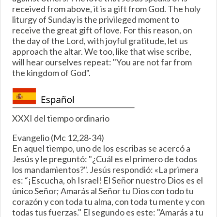
received from above, it is a gift from God. The holy
liturgy of Sunday is the privileged moment to
receive the great gift of love. For this reason, on
the day of the Lord, with joyful gratitude, let us
approach the altar. We too, like that wise scribe,
will hear ourselves repeat: "You are not far from
the kingdom of God".
XXXI del tiempo ordinario
Evangelio (Mc 12,28-34)
En aquel tiempo, uno de los escribas se acercó a
Jesús y le preguntó: "¿Cuál es el primero de todos
los mandamientos?". Jesús respondió: «La primera
es: “¡Escucha, oh Israel! El Señor nuestro Dios es el
único Señor; Amarás al Señor tu Dios con todo tu
corazón y con toda tu alma, con toda tu mente y con
todas tus fuerzas." El segundo es este: "Amarás a tu