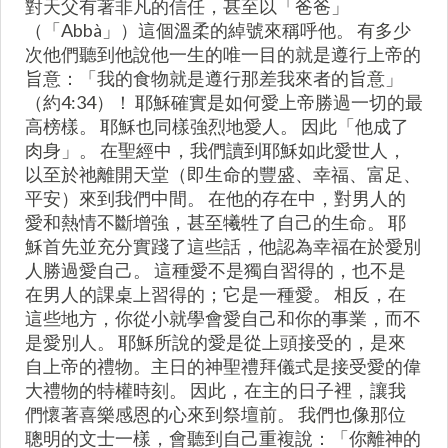
對天父有著非凡的信任，甚至以「爸爸」
（「Abbà」）這個溫柔的綽號來稱呼他。 有多少
次他們聽到他說他一生的唯一目的就是遵行上帝的
旨意：「我的食物就是遵行那差我來者的旨意」
（約4:34）！ 耶穌確實是如何愛上帝勝過一切的最
高榜樣。 耶穌也同樣強烈地愛人。 因此「他成了
肉身」。 在聖經中，我們讀到耶穌如此愛世人，
以至於祂離開天堂（即生命的豐盛、幸福、富足、
平安）來到我們中間。 在他的存在中，對男人的
愛和熱情不斷增強，甚至犧牲了自己的生命。 耶
穌首先並充分實踐了這些話，他認為幸福在於愛別
人勝過愛自己。 這種愛不是獨自習得的，也不是
在男人的課桌上習得的；它是一種愛。 相反，在
這些地方，你從小就學會愛自己和你的事業，而不
是愛別人。 耶穌所說的愛是從上頭接受的，是來
自上帝的禮物。主日的神聖禮拜儀式是接受愛的偉
大禮物的特權時刻。 因此，在主的日子裡，讓我
們懷著喜樂感恩的心來到祭壇前。 我們也像那位
聰明的文士一樣，會聽到自己重複說：「你離神的