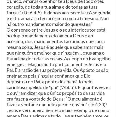
o único. Amarás o Senhor teu Deus de todo o teu
coração, de toda a tua alma e de todas as tuas
forças” (Dt 6.4-5). E depois acrescenta: «A segunda
é esta: amarás o teu próximo como a ti mesmo. Não
há outro mandamento maior do que estes."
O consenso entre Jesus e o seu interlocutor está
no duplo mandamento do amor a Deus e ao
próximo; dois mandamentos tão unidos que são a
mesma coisa. Jesus é aquele que sabe amar mais
que ninguém e melhor que ninguém. Jesus ama o
Pai acima de todas as coisas. Ao longo do Evangelho
emerge a relação muito particular entre Jesus e o
Pai. É a razão de sua própria vida. Os Apóstolos são
ensinados pela singular confiança que Ele
depositou no Pai, a ponto de chamá-lo pelo
carinhoso apelido de “pai” (“Abbà”). E quantas vezes
o ouviram dizer que o único propósito da sua vida
era fazer a vontade de Deus: “O meu alimento é
fazer a vontade daquele que me enviou” (Jo 4,34)!
Jesus é verdadeiramente o maior exemplo de como
amar a Deus acima de tudo. Jesus também amou os