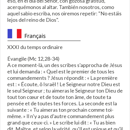
eso, en el día del Señor, con gozosa gratitud,
acerquémonos al altar. También nosotros, como
aquel sabio escriba, nos oiremos repetir: "No estáis
lejos del reino de Dios".
XXXI du temps ordinaire
Évangile (Mc 12,28-34)
A ce moment-là, un des scribes s'approcha de Jésus
et lui demanda : « Quel est le premier de tous les
commandements ? Jésus répondit : « La première
est : « Écoute, ô Israël ! Le Seigneur notre Dieu est
le seul Seigneur ; tu aimeras le Seigneur ton Dieu de
tout ton cœur et de toute ton âme, de toute ta
pensée et de toutes tes forces. La seconde est la
suivante : « Tu aimeras ton prochain comme toi-
même. » Il n’y a pas d’autre commandement plus
grand que ceux-ci. » Le scribe lui dit : « Tu as bien
dit, Maître, et selon la vérité, qu'Il est unique et qu'il