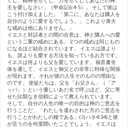
くし、精神を尽くし、力を尽くしてあなたの神、
主を愛しなさい」（申命記6:4-5）。 そして彼は
こう付け加えました。「第二に、あなたは隣人を
自分のように愛するでしょう。」 これより偉大
な戒めは他にありません。」
イエスと対話者との間の合意は、神と隣人への愛
という二重の戒めにある。 2 つの戒めは同じもの
になるほど結合されています。 イエスは誰より
も、誰よりも愛する方法を知っているお方です。
イエスは何よりも父を愛しています。 福音書全
体を通して、イエスと御父との非常に特殊な関係
が現れます。 それが彼の人生そのものの理由な
のです。 使徒たちは、父を「お父さん」（「ア
ッバ」）という優しいあだ名で呼ぶほど、父に寄
せた比類なき信頼によって教えられています。
そして、自分の人生の唯一の目的は神のご意志を
行うことだ、「わたしを遣わされた方のご意志を
行うことがわたしの糧である」(ヨハネ4:34)と彼
が言うのを何度聞いたことでしょう。 イエスは