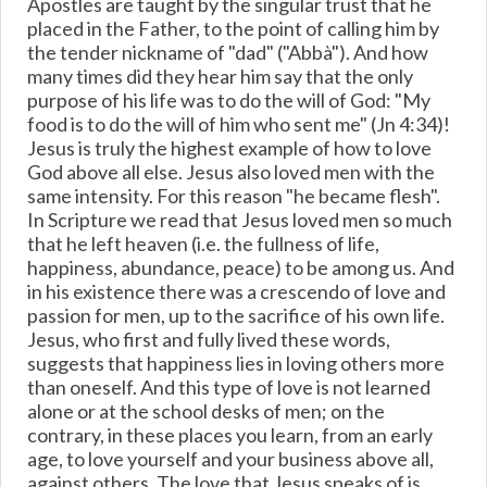
Apostles are taught by the singular trust that he
placed in the Father, to the point of calling him by
the tender nickname of "dad" ("Abbà"). And how
many times did they hear him say that the only
purpose of his life was to do the will of God: "My
food is to do the will of him who sent me" (Jn 4:34)!
Jesus is truly the highest example of how to love
God above all else. Jesus also loved men with the
same intensity. For this reason "he became flesh".
In Scripture we read that Jesus loved men so much
that he left heaven (i.e. the fullness of life,
happiness, abundance, peace) to be among us. And
in his existence there was a crescendo of love and
passion for men, up to the sacrifice of his own life.
Jesus, who first and fully lived these words,
suggests that happiness lies in loving others more
than oneself. And this type of love is not learned
alone or at the school desks of men; on the
contrary, in these places you learn, from an early
age, to love yourself and your business above all,
against others. The love that Jesus speaks of is