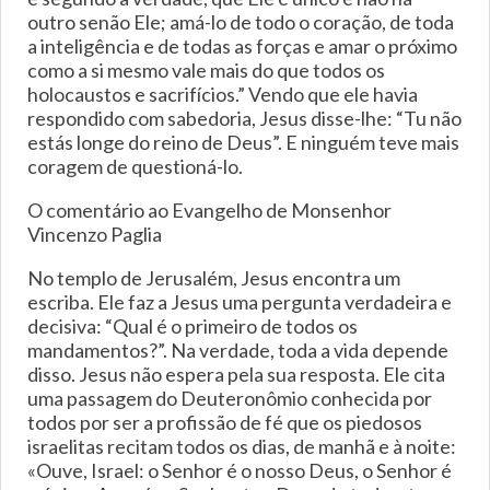
outro senão Ele; amá-lo de todo o coração, de toda
a inteligência e de todas as forças e amar o próximo
como a si mesmo vale mais do que todos os
holocaustos e sacrifícios.” Vendo que ele havia
respondido com sabedoria, Jesus disse-lhe: “Tu não
estás longe do reino de Deus”. E ninguém teve mais
coragem de questioná-lo.
O comentário ao Evangelho de Monsenhor
Vincenzo Paglia
No templo de Jerusalém, Jesus encontra um
escriba. Ele faz a Jesus uma pergunta verdadeira e
decisiva: “Qual é o primeiro de todos os
mandamentos?”. Na verdade, toda a vida depende
disso. Jesus não espera pela sua resposta. Ele cita
uma passagem do Deuteronômio conhecida por
todos por ser a profissão de fé que os piedosos
israelitas recitam todos os dias, de manhã e à noite:
«Ouve, Israel: o Senhor é o nosso Deus, o Senhor é