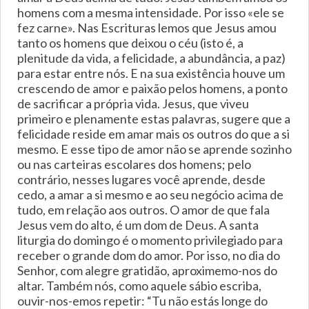
homens com a mesma intensidade. Por isso «ele se
fez carne». Nas Escrituras lemos que Jesus amou
tanto os homens que deixou o céu (isto é, a
plenitude da vida, a felicidade, a abundância, a paz)
para estar entre nós. E na sua existência houve um
crescendo de amor e paixão pelos homens, a ponto
de sacrificar a própria vida. Jesus, que viveu
primeiro e plenamente estas palavras, sugere que a
felicidade reside em amar mais os outros do que a si
mesmo. E esse tipo de amor não se aprende sozinho
ou nas carteiras escolares dos homens; pelo
contrário, nesses lugares você aprende, desde
cedo, a amar a si mesmo e ao seu negócio acima de
tudo, em relação aos outros. O amor de que fala
Jesus vem do alto, é um dom de Deus. A santa
liturgia do domingo é o momento privilegiado para
receber o grande dom do amor. Por isso, no dia do
Senhor, com alegre gratidão, aproximemo-nos do
altar. Também nós, como aquele sábio escriba,
ouvir-nos-emos repetir: “Tu não estás longe do