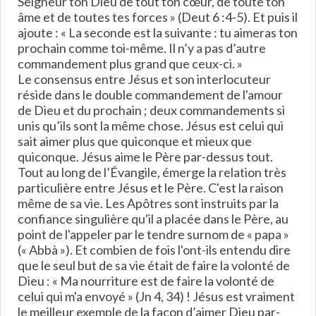
Seigneur ton Dieu de tout ton cœur, de toute ton
âme et de toutes tes forces » (Deut 6 :4-5). Et puis il
ajoute : « La seconde est la suivante : tu aimeras ton
prochain comme toi-même. Il n’y a pas d’autre
commandement plus grand que ceux-ci. »
Le consensus entre Jésus et son interlocuteur
réside dans le double commandement de l'amour
de Dieu et du prochain ; deux commandements si
unis qu’ils sont la même chose. Jésus est celui qui
sait aimer plus que quiconque et mieux que
quiconque. Jésus aime le Père par-dessus tout.
Tout au long de l’Évangile, émerge la relation très
particulière entre Jésus et le Père. C'est la raison
même de sa vie. Les Apôtres sont instruits par la
confiance singulière qu'il a placée dans le Père, au
point de l'appeler par le tendre surnom de « papa »
(« Abbà »). Et combien de fois l'ont-ils entendu dire
que le seul but de sa vie était de faire la volonté de
Dieu : « Ma nourriture est de faire la volonté de
celui qui m'a envoyé » (Jn 4, 34) ! Jésus est vraiment
le meilleur exemple de la façon d’aimer Dieu par-