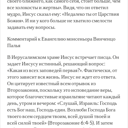
своего ближнего, как самого себя, стоит больше, чем
все холокосты и жертвы». Видя, что он ответил
мудро, Иисус сказал ему: «Недалеко ты от Царствия
Божия». И ни у кого больше не хватило смелости
задавать ему вопросы.
Комментарий к Евангелию монсеньора Винченцо
Палья
В Иерусалимском храме Иисус встречает писца. Он
задает Иисусу истинный, решающий вопрос:
«Какая из всех заповедей первая?». Фактически, от
этого зависит вся жизнь. Иисус не ждет его ответа.
Он цитирует известный всем отрывок из
Второзакония, поскольку это исповедание веры,
которое благочестивые израильтяне читают каждый
день, утром и вечером: «Слушай, Израиль: Господь
есть Бог наш, Господь един. Возлюби Господа Бога
твоего всем сердцем твоим, всей душой твоей и
всей силой твоей» (Второзаконие 6:4-5). И затем