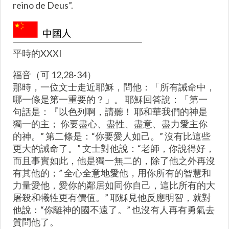
reino de Deus”.
平時的XXXI
福音（可 12,28-34）
那時，一位文士走近耶穌，問他：「所有誡命中，
哪一條是第一重要的？」。 耶穌回答說：「第一
句話是：『以色列啊，請聽！ 耶和華我們的神是
獨一的主； 你要盡心、盡性、盡意、盡力愛主你
的神。” 第二條是：“你要愛人如己。” 沒有比這些
更大的誡命了。” 文士對他說：“老師，你說得好，
而且事實如此，他是獨一無二的，除了他之外再沒
有其他的；” 全心全意地愛他，用你所有的智慧和
力量愛他，愛你的鄰居如同你自己，這比所有的大
屠殺和犧牲更有價值。” 耶穌見他反應明智，就對
他說：“你離神的國不遠了。” 也沒有人再有勇氣去
質問他了。