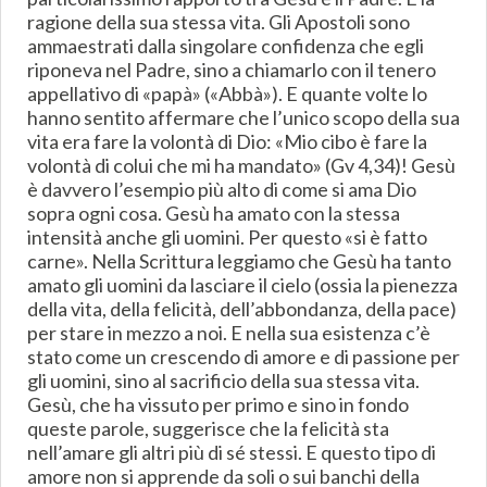
ragione della sua stessa vita. Gli Apostoli sono
ammaestrati dalla singolare confidenza che egli
riponeva nel Padre, sino a chiamarlo con il tenero
appellativo di «papà» («Abbà»). E quante volte lo
hanno sentito affermare che l’unico scopo della sua
vita era fare la volontà di Dio: «Mio cibo è fare la
volontà di colui che mi ha mandato» (Gv 4,34)! Gesù
è davvero l’esempio più alto di come si ama Dio
sopra ogni cosa. Gesù ha amato con la stessa
intensità anche gli uomini. Per questo «si è fatto
carne». Nella Scrittura leggiamo che Gesù ha tanto
amato gli uomini da lasciare il cielo (ossia la pienezza
della vita, della felicità, dell’abbondanza, della pace)
per stare in mezzo a noi. E nella sua esistenza c’è
stato come un crescendo di amore e di passione per
gli uomini, sino al sacrificio della sua stessa vita.
Gesù, che ha vissuto per primo e sino in fondo
queste parole, suggerisce che la felicità sta
nell’amare gli altri più di sé stessi. E questo tipo di
amore non si apprende da soli o sui banchi della