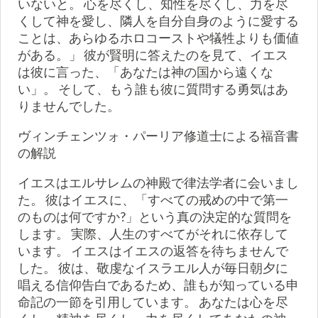
いないと。 心を尽くし、知性を尽くし、力を尽
くして神を愛し、隣人を自分自身のように愛する
ことは、あらゆるホロコーストや犠牲よりも価値
がある。」 彼が賢明に答えたのを見て、イエス
は彼に言った、「あなたは神の国から遠くな
い」。 そして、もう誰も彼に質問する勇気はあ
りませんでした。
ヴィンチェンツォ・パーリア修道士による福音書
の解説
イエスはエルサレムの神殿で律法学者に会いまし
た。 彼はイエスに、「すべての戒めの中で第一
のものは何ですか?」という真の決定的な質問を
します。 実際、人生のすべてがそれに依存して
います。 イエスはイエスの返答を待ちませんで
した。 彼は、敬虔なイスラエル人が毎日朝夕に
唱える信仰告白であるため、誰もが知っている申
命記の一節を引用しています。 あなたは心を尽