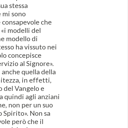
sua stessa
e mi sono
è consapevole che
«i modelli del
me modello di
tesso ha vissuto nei
olo concepisce
vizio al Signore».
, anche quella della
tezza, in effetti,
to del Vangelo e
a quindi agli anziani
e, non per un suo
 Spirito». Non sa
ole però che il