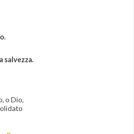
o.
a salvezza.
, o Dio,
solidato