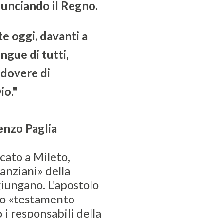
nnunciando il Regno.
e oggi, davanti a
ngue di tutti,
 dovere di
io."
enzo Paglia
cato a Mileto,
anziani» della
iungano. L’apostolo
 suo «testamento
 i responsabili della