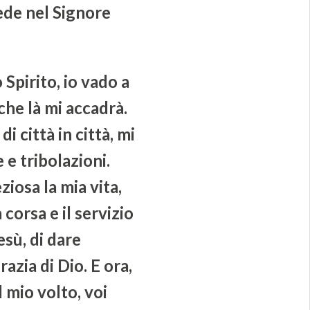
fede nel Signore
Spirito, io vado a
he là mi accadrà.
i città in città, mi
e tribolazioni.
iosa la mia vita,
corsa e il servizio
esù, di dare
azia di Dio. E ora,
l mio volto, voi