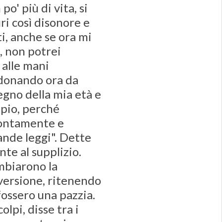
o' più di vita, si
ri così disonore e
ti, anche se ora mi
i, non potrei
 alle mani
ndonando ora da
egno della mia età e
mpio, perché
rontamente e
ande leggi". Dette
te al supplizio.
ambiarono la
versione, ritenendo
fossero una pazzia.
lpi, disse tra i