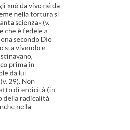
li «né da vivo né da
me nella tortura si
anta scienza» (v.
 e che è fedele a
giona secondo Dio
o sta vivendo e
ascinavano,
co prima in
le da lui
(v. 29). Non
to di eroicità (in
 della radicalità
anche nella