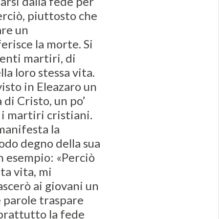
narsi dalla fede per
erciò, piuttosto che
are un
risce la morte. Si
enti martiri, di
la loro stessa vita.
isto in Eleazaro un
di Cristo, un po’
 martiri cristiani.
manifesta la
modo degno della sua
 un esempio: «Perciò
a vita, mi
ascerò ai giovani un
e parole traspare
prattutto la fede