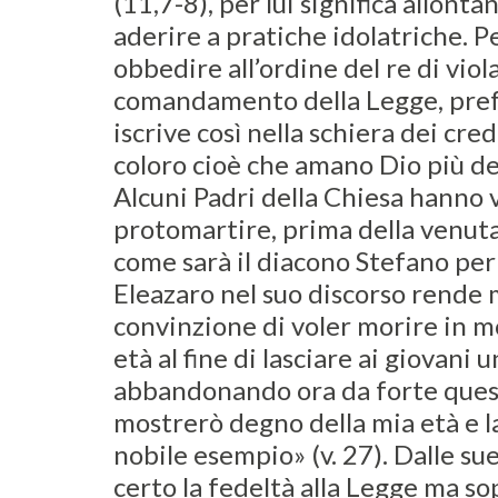
(11,7-8), per lui significa allonta
aderire a pratiche idolatriche. P
obbedire all’ordine del re di viol
comandamento della Legge, prefe
iscrive così nella schiera dei cred
coloro cioè che amano Dio più del
Alcuni Padri della Chiesa hanno v
protomartire, prima della venuta 
come sarà il diacono Stefano per i
Eleazaro nel suo discorso rende 
convinzione di voler morire in 
età al fine di lasciare ai giovani
abbandonando ora da forte quest
mostrerò degno della mia età e l
nobile esempio» (v. 27). Dalle su
certo la fedeltà alla Legge ma so