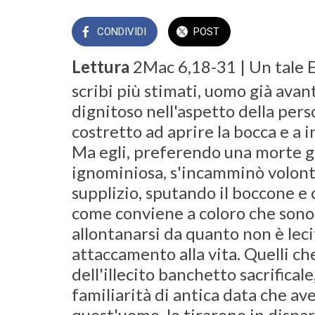
CONDIVIDI
POST
Lettura
2Mac 6,18-31 | Un tale E
scribi più stimati, uomo già avan
dignitoso nell'aspetto della pers
costretto ad aprire la bocca e a 
Ma egli, preferendo una morte gl
ignominiosa, s'incamminò volon
supplizio, sputando il boccone 
come conviene a coloro che sono
allontanarsi da quanto non è lec
attaccamento alla vita. Quelli ch
dell'illecito banchetto sacrifical
familiarità di antica data che a
quest'uomo, lo tirarono in dispar