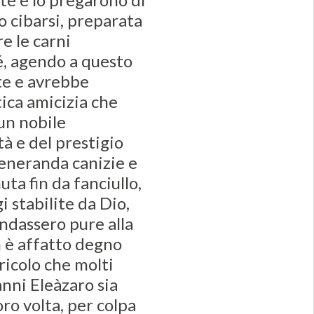
to cibarsi, preparata
re le carni
hé, agendo a questo
te e avrebbe
ica amicizia che
 un nobile
à e del prestigio
veneranda canizie e
ta fin da fanciullo,
 stabilite da Dio,
ndassero pure alla
n è affatto degno
ericolo che molti
nni Eleàzaro sia
oro volta, per colpa