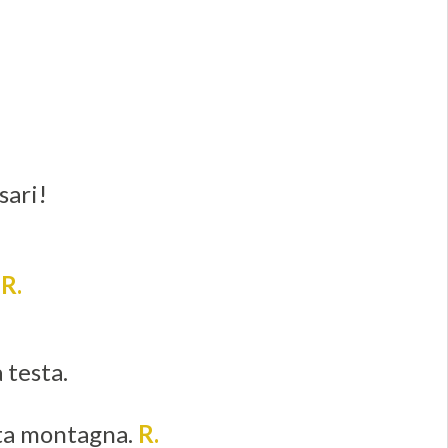
sari!
.
R.
a testa.
nta montagna.
R.