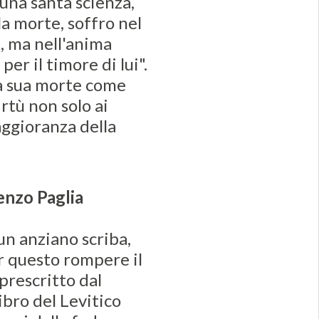
 una santa scienza,
la morte, soffro nel
i, ma nell'anima
er il timore di lui".
la sua morte come
rtù non solo ai
aggioranza della
enzo Paglia
un anziano scriba,
er questo rompere il
prescritto dal
libro del Levitico