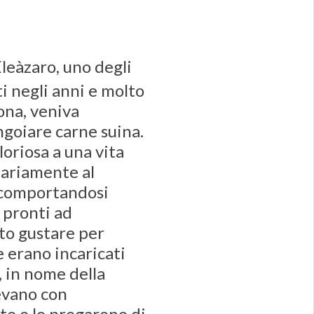
leàzaro, uno degli
ti negli anni e molto
ona, veniva
ingoiare carne suina.
oriosa a una vita
tariamente al
e comportandosi
 pronti ad
ito gustare per
e erano incaricati
e, in nome della
vevano con
te e lo pregarono di