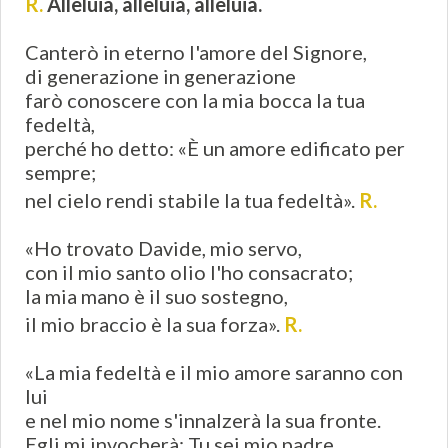
R.
Alleluia, alleluia, alleluia.
Canterò in eterno l'amore del Signore,
di generazione in generazione
farò conoscere con la mia bocca la tua
fedeltà,
perché ho detto: «È un amore edificato per
sempre;
nel cielo rendi stabile la tua fedeltà».
R.
«Ho trovato Davide, mio servo,
con il mio santo olio l'ho consacrato;
la mia mano è il suo sostegno,
il mio braccio è la sua forza».
R.
«La mia fedeltà e il mio amore saranno con
lui
e nel mio nome s'innalzerà la sua fronte.
Egli mi invocherà: Tu sei mio padre,