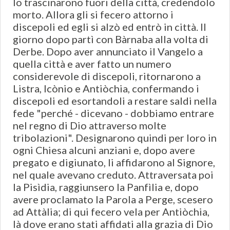
lo trascinarono fuori della città, credendolo
morto. Allora gli si fecero attorno i
discepoli ed egli si alzò ed entrò in città. Il
giorno dopo partì con Bàrnaba alla volta di
Derbe. Dopo aver annunciato il Vangelo a
quella città e aver fatto un numero
considerevole di discepoli, ritornarono a
Listra, Icònio e Antiòchia, confermando i
discepoli ed esortandoli a restare saldi nella
fede "perché - dicevano - dobbiamo entrare
nel regno di Dio attraverso molte
tribolazioni". Designarono quindi per loro in
ogni Chiesa alcuni anziani e, dopo avere
pregato e digiunato, li affidarono al Signore,
nel quale avevano creduto. Attraversata poi
la Pisìdia, raggiunsero la Panfìlia e, dopo
avere proclamato la Parola a Perge, scesero
ad Attàlia; di qui fecero vela per Antiòchia,
là dove erano stati affidati alla grazia di Dio