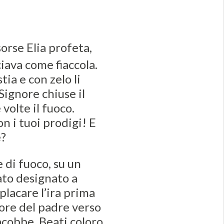
sorse Elia profeta,
iava come fiaccola.
tia e con zelo li
 Signore chiuse il
 volte il fuoco.
on i tuoi prodigi! E
e?
 di fuoco, su un
tato designato a
placare l’ira prima
uore del padre verso
Giacobbe. Beati coloro