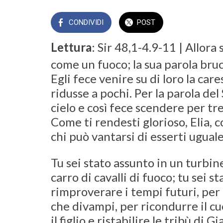
CONDIVIDI
POST
Lettura
: Sir 48,1-4.9-11 | Allora 
come un fuoco; la sua parola bruc
Egli fece venire su di loro la cares
ridusse a pochi. Per la parola del
cielo e così fece scendere per tre
Come ti rendesti glorioso, Elia, c
chi può vantarsi di esserti ugual
Tu sei stato assunto in un turbine
carro di cavalli di fuoco; tu sei s
rimproverare i tempi futuri, per 
che divampi, per ricondurre il c
il figlio e ristabilire le tribù di 