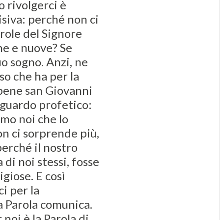
 rivolgerci è
isiva: perché non ci
arole del Signore
ne e nuove? Se
suo sogno. Anzi, ne
o che ha per la
 bene san Giovanni
 sguardo profetico:
amo noi che lo
on ci sorprende più,
perché il nostro
 di noi stessi, fosse
igiose. E così
i per la
la Parola comunica.
noi è la Parola di