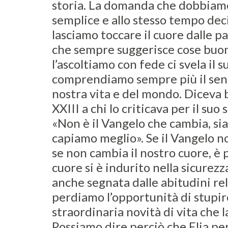
storia. La domanda che dobbiamo
semplice e allo stesso tempo dec
lasciamo toccare il cuore dalle p
che sempre suggerisce cose buo
l’ascoltiamo con fede ci svela il 
comprendiamo sempre più il sens
nostra vita e del mondo. Diceva
XXIII a chi lo criticava per il suo
«Non è il Vangelo che cambia, si
capiamo meglio». Se il Vangelo n
se non cambia il nostro cuore, è 
cuore si è indurito nella sicurezza
anche segnata dalle abitudini rel
perdiamo l’opportunità di stupirc
straordinaria novità di vita che 
Possiamo dire perciò che Elia per 