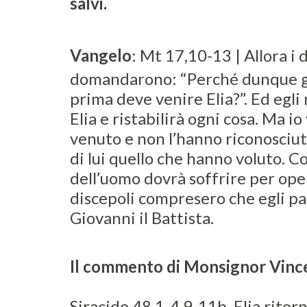
salvi.
Vangelo
: Mt 17,10-13 | Allora i d
domandarono: “Perché dunque gl
prima deve venire Elia?”. Ed egli 
Elia e ristabilirà ogni cosa. Ma io 
venuto e non l’hanno riconosciut
di lui quello che hanno voluto. Co
dell’uomo dovrà soffrire per opera
discepoli compresero che egli par
Giovanni il Battista.
Il commento di Monsignor Vinc
Siracide 48,1-4.9-11b. Elia ritor