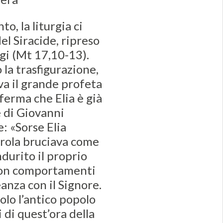
o, la liturgia ci
el Siracide, ripreso
gi (Mt 17,10-13).
la trasfigurazione,
va il grande profeta
ferma che Elia è già
 di Giovanni
e: «Sorse Elia
arola bruciava come
ndurito il proprio
 con comportamenti
eanza con il Signore.
olo l’antico popolo
 di quest’ora della