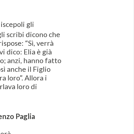
iscepoli gli
i scribi dicono che
rispose: “Sì, verrà
vi dico: Elia è già
o; anzi, hanno fatto
sì anche il Figlio
 loro”. Allora i
lava loro di
enzo Paglia
nerà