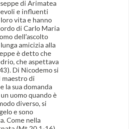
useppe di Arimatea
evoli e influenti
loro vita e hanno
cordo di Carlo Maria
omo dell’ascolto
 lunga amicizia alla
seppe è detto che
drio, che aspettava
,43). Di Nicodemo si
l maestro di
 e la sua domanda
e un uomo quando è
modo diverso, si
ngelo e sono
ra. Come nella
rnata (Mt 20,1-16),