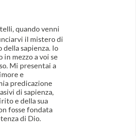
atelli, quando venni
nciarvi il mistero di
o della sapienza. Io
o in mezzo a voi se
sso. Mi presentai a
timore e
 mia predicazione
asivi di sapienza,
rito e della sua
non fosse fondata
tenza di Dio.