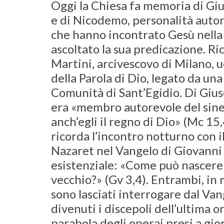
Oggi la Chiesa fa memoria di Gi
e di Nicodemo, personalità autor
che hanno incontrato Gesù nella 
ascoltato la sua predicazione. Ri
Martini, arcivescovo di Milano, u
della Parola di Dio, legato da una
Comunità di Sant’Egidio. Di Giu
era «membro autorevole del sine
anch’egli il regno di Dio» (Mc 15
ricorda l’incontro notturno con i
Nazaret nel Vangelo di Giovanni
esistenziale: «Come può nascer
vecchio?» (Gv 3,4). Entrambi, in 
sono lasciati interrogare dal Va
divenuti i discepoli dell’ultima o
parabola degli operai presi a gio