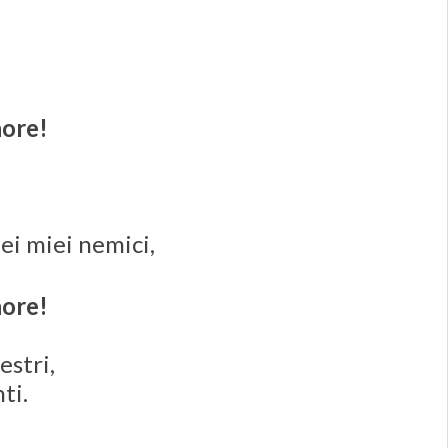
nore!
ei miei nemici,
nore!
estri,
ti.
,