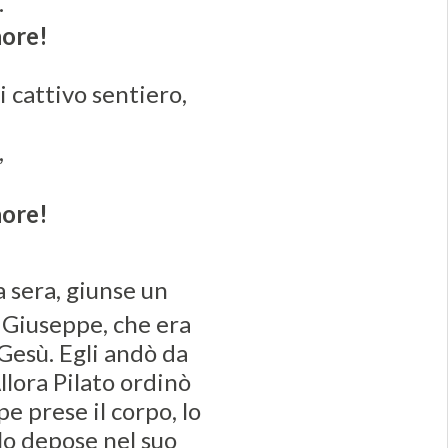
.
nore!
i cattivo sentiero,
,
nore!
 sera, giunse un
 Giuseppe, che era
Gesù. Egli andò da
Allora Pilato ordinò
e prese il corpo, lo
lo depose nel suo