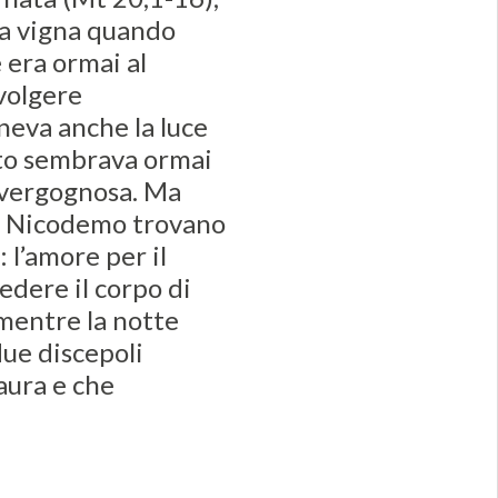
lla vigna quando
e era ormai al
volgere
neva anche la luce
tto sembrava ormai
 vergognosa. Ma
e Nicodemo trovano
: l’amore per il
iedere il corpo di
 mentre la notte
ue discepoli
aura e che