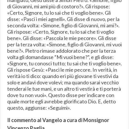
mangiato, Gesù disse a Simon Pietro: «Simone, figlio
di Giovanni, mi ami più di costoro?». Gli rispose:
«Certo, Signore, tu lo sai che ti voglio bene». Gli
disse: «Pasci i miei agnelli». Gli disse di nuovo, per la
seconda volta: «Simone, figlio di Giovanni, mi ami?».
Gli rispose: «Certo, Signore, tu lo sai che ti voglio
bene». Gli disse: «Pascola le mie pecore». Gli disse
per la terza volta: «Simone, figlio di Giovanni, mi vuoi
bene?». Pietro rimase addolorato che per la terza
volta gli domandasse “Mi vuoi bene?”, e gli disse:
«Signore, tu conosci tutto; tu sai che ti voglio bene».
Gli rispose Gesù: «Pasci le mie pecore. In verità, in
verità io ti dico: quando eri più giovane ti vestivi da
solo e andavi dove volevi; ma quando sarai vecchio
tenderai le tue mani, e un altro ti vestirà e ti porterà
dove tu non vuoi». Questo disse per indicare con
quale morte egli avrebbe glorificato Dio. E, detto
questo, aggiunse: «Seguimi».
Il commento al Vangelo a cura di Monsignor
Vincenzo Paglia