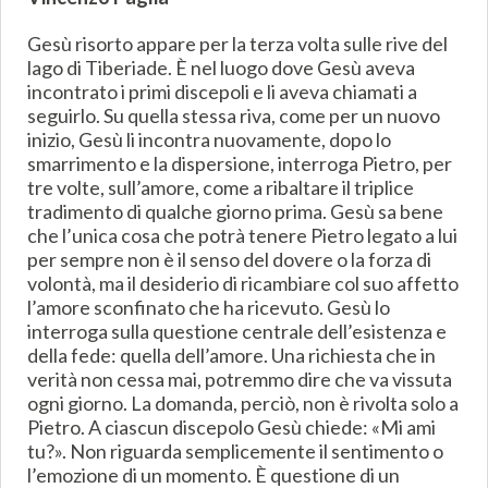
Gesù risorto appare per la terza volta sulle rive del
lago di Tiberiade. È nel luogo dove Gesù aveva
incontrato i primi discepoli e li aveva chiamati a
seguirlo. Su quella stessa riva, come per un nuovo
inizio, Gesù li incontra nuovamente, dopo lo
smarrimento e la dispersione, interroga Pietro, per
tre volte, sull’amore, come a ribaltare il triplice
tradimento di qualche giorno prima. Gesù sa bene
che l’unica cosa che potrà tenere Pietro legato a lui
per sempre non è il senso del dovere o la forza di
volontà, ma il desiderio di ricambiare col suo affetto
l’amore sconfinato che ha ricevuto. Gesù lo
interroga sulla questione centrale dell’esistenza e
della fede: quella dell’amore. Una richiesta che in
verità non cessa mai, potremmo dire che va vissuta
ogni giorno. La domanda, perciò, non è rivolta solo a
Pietro. A ciascun discepolo Gesù chiede: «Mi ami
tu?». Non riguarda semplicemente il sentimento o
l’emozione di un momento. È questione di un