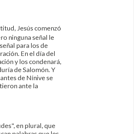
ltitud, Jesús comenzó
ero ninguna señal le
señal para los de
ación. En el día del
ación y los condenará,
iduría de Salomón. Y
tantes de Nínive se
tieron ante la
des", en plural, que
can palabras que les