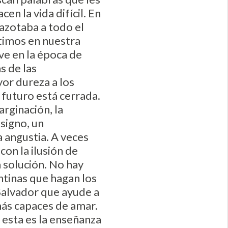
n la vida difícil. En
azotaba a todo el
ntimos en nuestra
ve en la época de
s de las
or dureza a los
l futuro está cerrada.
arginación, la
 signo, un
 angustia. A veces
on la ilusión de
 solución. No hay
ntinas que hagan los
Salvador que ayude a
más capaces de amar.
y esta es la enseñanza