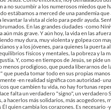
n a no sucumbir a los numerosos miedos que hace
ando estábamos a merced de una pandemia que 
levantar la vista al cielo para pedir ayuda. Se
abrumados. En las grandes ciudades -como Níni
a aún más grave. Y aún hoy, la vida en las afuera
iendo muy dura, muy violenta y golpea con may
ianos y a los jóvenes, para quienes la puerta a
uilibrios físicos y mentales, la pobreza y la m
gustia. Y, como en tiempos de Jesús, se pide un
 menos prodigioso, que pueda liberarnos de la
" que pueda tomar todo en sus propias manos c
ente -en realidad significa con autoridad- una
os que cambien tu vida, no hay fortunas repe
Hace falta un verdadero "signo", un verdadero 
, a hacerlos más solidarios, más acogedores, 
s Él quien cambia los corazones. Es necesario -