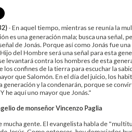
32)
- En aquel tiempo, mientras se reunía la mu
ción es una generación mala; busca una señal, p
 señal de Jonás. Porque así como Jonás fue una 
 Hijo del Hombre será una señal para esta gener
ur se levantará contra los hombres de esta gener
 los confines de la tierra para escuchar la sab
ayor que Salomón. En el día del juicio, los habi
a generación y la condenarán, porque se convir
 Y he aquí uno mayor que Jonás."
ngelio de monseñor Vincenzo Paglia
 mucha gente. El evangelista habla de "multitu
 de Jesús. Como entonces, hoy demasiados bus