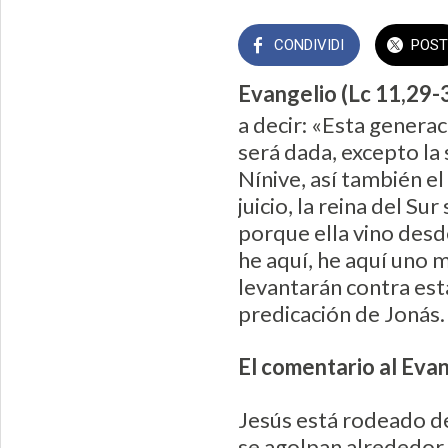
CONDIVIDI
POST
Evangelio (Lc 11,29-
a decir: «Esta genera
será dada, excepto la
Nínive, así también el
juicio, la reina del S
porque ella vino desde
he aquí, he aquí uno m
levantarán contra est
predicación de Jonás.
El comentario al Eva
Jesús está rodeado de
se agolpan alrededor