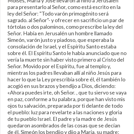
Moisés, María y José llevaron al niño a Jerusalén
para presentarlo al Señor, como está escrito en la
ley del Señor: "Todo varón primogénito será
sagrado. al Señor"- y ofrecer en sacrificio un par de
tórtolas o dos palominos, como prescribe la ley del
Señor. Había en Jerusalén un hombre llamado
Simeón, varón justo y piadoso, que esperaba la
consolación de Israel, y el Espíritu Santo estaba
sobre él. El Espíritu Santo le había anunciado que no
vería la muerte sin haber visto primero al Cristo del
Señor. Movido por el Espíritu, fue al templo y,
mientras los padres llevaban allí al niño Jesús para
hacer lo que la Ley prescribía sobre él, él también lo
acogió en sus brazos y bendijo a Dios, diciendo:
«Ahora puedes irte, oh Señor. , que tu siervo se vaya
en paz, conforme a tu palabra, porque han visto mis
ojos tu salvación, preparada por ti delante de todo
el pueblo: luz para revelarte a las naciones y gloria
de tu pueblo Israel. El padre y la madre de Jesús
quedaron asombrados de las cosas que se decían
de él. Simeón los bendijo y dijo a María, su madre: