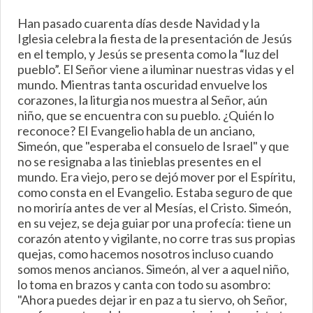
Han pasado cuarenta días desde Navidad y la
Iglesia celebra la fiesta de la presentación de Jesús
en el templo, y Jesús se presenta como la “luz del
pueblo”. El Señor viene a iluminar nuestras vidas y el
mundo. Mientras tanta oscuridad envuelve los
corazones, la liturgia nos muestra al Señor, aún
niño, que se encuentra con su pueblo. ¿Quién lo
reconoce? El Evangelio habla de un anciano,
Simeón, que "esperaba el consuelo de Israel" y que
no se resignaba a las tinieblas presentes en el
mundo. Era viejo, pero se dejó mover por el Espíritu,
como consta en el Evangelio. Estaba seguro de que
no moriría antes de ver al Mesías, el Cristo. Simeón,
en su vejez, se deja guiar por una profecía: tiene un
corazón atento y vigilante, no corre tras sus propias
quejas, como hacemos nosotros incluso cuando
somos menos ancianos. Simeón, al ver a aquel niño,
lo toma en brazos y canta con todo su asombro:
"Ahora puedes dejar ir en paz a tu siervo, oh Señor,