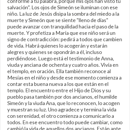
conforme a tu palabra, porque mis ojos han visto tu
salvación". Los ojos de Simeón se iluminan con ese
niño. La luz de Jesús disipa la sombra del miedo a la
muerte y Simeón que se siente "lleno de días"
puede avanzar con tranquilidad hacia el paso de la
muerte. Y profetiza a María que ese niño será un
signo de contradicción: pedirá a todos que cambien
de vida. Habrá quienes lo acogerán y estarán
alegres y quienes se opondrán a él, incluso
perdiéndose. Luego está el testimonio de Anna,
viuda y anciana de ochenta y cuatro años. Vivía en
el templo, en oración. Ella también reconoce al
Mesías en el niño y desde ese momento comienza a
contar esta buena nueva a los que están en el
templo. El encuentro entre el Hijo de Dios y su
pueblo pasa también por dos ancianos, el humilde
Simeón y la viuda Ana, que lo reconocen, lo acogen
y muestran su luz. Uno agradece y termina la vida
con serenidad, el otro comienza a comunicarlo a
todos. En ese encuentro todo puede cambiar, como
cambió la vida de aquellos dos ancianos. Están ante