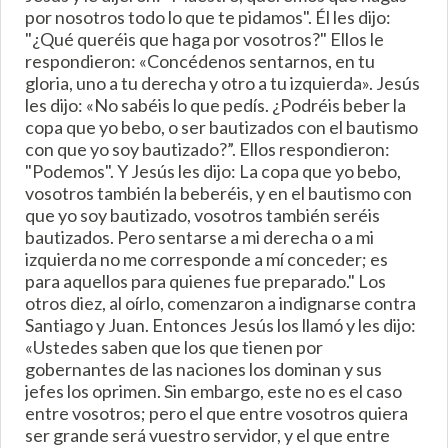
por nosotros todo lo que te pidamos". Él les dijo:
"¿Qué queréis que haga por vosotros?" Ellos le
respondieron: «Concédenos sentarnos, en tu
gloria, uno a tu derecha y otro a tu izquierda». Jesús
les dijo: «No sabéis lo que pedís. ¿Podréis beber la
copa que yo bebo, o ser bautizados con el bautismo
con que yo soy bautizado?”. Ellos respondieron:
"Podemos". Y Jesús les dijo: La copa que yo bebo,
vosotros también la beberéis, y en el bautismo con
que yo soy bautizado, vosotros también seréis
bautizados. Pero sentarse a mi derecha o a mi
izquierda no me corresponde a mí conceder; es
para aquellos para quienes fue preparado." Los
otros diez, al oírlo, comenzaron a indignarse contra
Santiago y Juan. Entonces Jesús los llamó y les dijo:
«Ustedes saben que los que tienen por
gobernantes de las naciones los dominan y sus
jefes los oprimen. Sin embargo, este no es el caso
entre vosotros; pero el que entre vosotros quiera
ser grande será vuestro servidor, y el que entre