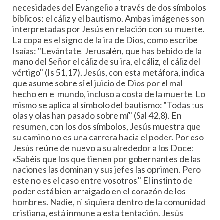
necesidades del Evangelio a través de dos símbolos
bíblicos: el cáliz y el bautismo. Ambas imágenes son
interpretadas por Jesús en relación con su muerte.
La copa es el signo de la ira de Dios, como escribe
Isaías: "Levántate, Jerusalén, que has bebido de la
mano del Señor el cáliz de su ira, el cáliz, el cáliz del
vértigo" (Is 51,17). Jesús, con esta metáfora, indica
que asume sobre sí el juicio de Dios por el mal
hecho en el mundo, incluso a costa de la muerte. Lo
mismo se aplica al símbolo del bautismo: "Todas tus
olas y olas han pasado sobre mí" (Sal 42,8). En
resumen, con los dos símbolos, Jesús muestra que
su camino no es una carrera hacia el poder. Por eso
Jesús reúne de nuevo a su alrededor a los Doce:
«Sabéis que los que tienen por gobernantes de las
naciones las dominan y sus jefes las oprimen. Pero
este no es el caso entre vosotros." El instinto de
poder está bien arraigado en el corazón de los
hombres. Nadie, ni siquiera dentro de la comunidad
cristiana, está inmune a esta tentación. Jesús