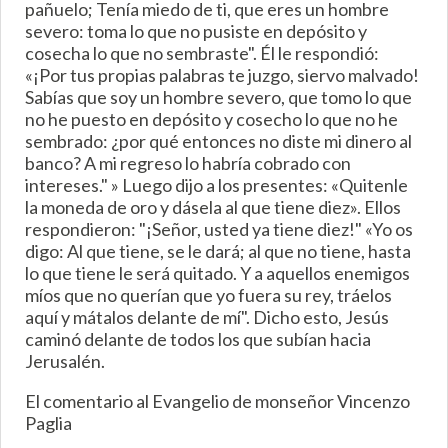
pañuelo; Tenía miedo de ti, que eres un hombre
severo: toma lo que no pusiste en depósito y
cosecha lo que no sembraste". Él le respondió:
«¡Por tus propias palabras te juzgo, siervo malvado!
Sabías que soy un hombre severo, que tomo lo que
no he puesto en depósito y cosecho lo que no he
sembrado: ¿por qué entonces no diste mi dinero al
banco? A mi regreso lo habría cobrado con
intereses." » Luego dijo a los presentes: «Quitenle
la moneda de oro y dásela al que tiene diez». Ellos
respondieron: "¡Señor, usted ya tiene diez!" «Yo os
digo: Al que tiene, se le dará; al que no tiene, hasta
lo que tiene le será quitado. Y a aquellos enemigos
míos que no querían que yo fuera su rey, tráelos
aquí y mátalos delante de mí". Dicho esto, Jesús
caminó delante de todos los que subían hacia
Jerusalén.
El comentario al Evangelio de monseñor Vincenzo
Paglia