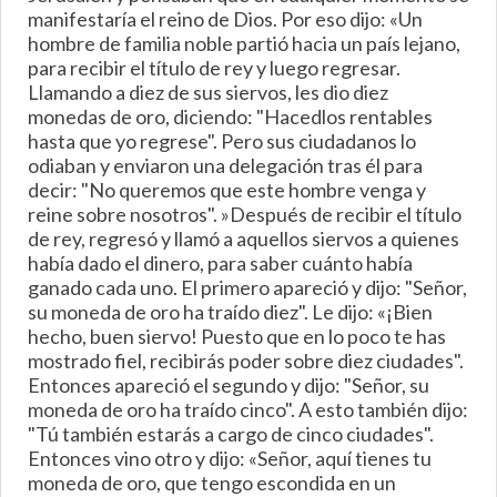
manifestaría el reino de Dios. Por eso dijo: «Un
hombre de familia noble partió hacia un país lejano,
para recibir el título de rey y luego regresar.
Llamando a diez de sus siervos, les dio diez
monedas de oro, diciendo: "Hacedlos rentables
hasta que yo regrese". Pero sus ciudadanos lo
odiaban y enviaron una delegación tras él para
decir: "No queremos que este hombre venga y
reine sobre nosotros". »Después de recibir el título
de rey, regresó y llamó a aquellos siervos a quienes
había dado el dinero, para saber cuánto había
ganado cada uno. El primero apareció y dijo: "Señor,
su moneda de oro ha traído diez". Le dijo: «¡Bien
hecho, buen siervo! Puesto que en lo poco te has
mostrado fiel, recibirás poder sobre diez ciudades".
Entonces apareció el segundo y dijo: "Señor, su
moneda de oro ha traído cinco". A esto también dijo:
"Tú también estarás a cargo de cinco ciudades".
Entonces vino otro y dijo: «Señor, aquí tienes tu
moneda de oro, que tengo escondida en un