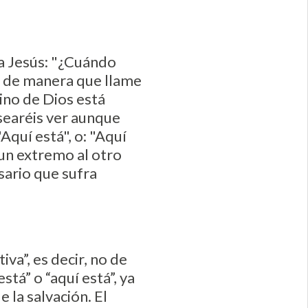
 a Jesús: "¿Cuándo
ne de manera que llame
reino de Dios está
esearéis ver aunque
Aquí está", o: "Aquí
 un extremo al otro
esario que sufra
iva”, es decir, no de
tá” o “aquí está”, ya
 la salvación. El