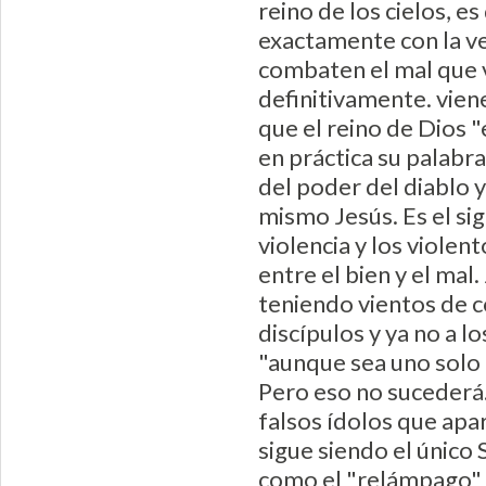
reino de los cielos, e
exactamente con la ven
combaten el mal que 
definitivamente. vien
que el reino de Dios 
en práctica su palabra
del poder del diablo 
mismo Jesús. Es el sig
violencia y los violen
entre el bien y el ma
teniendo vientos de co
discípulos y ya no a lo
"aunque sea uno solo d
Pero eso no sucederá.
falsos ídolos que apar
sigue siendo el único 
como el "relámpago" q