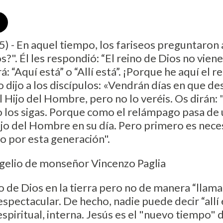
5) - En aquel tiempo, los fariseos preguntaron
s?". Él les respondió: “El reino de Dios no vie
rá: “Aquí está” o “Allí está”. ¡Porque he aquí el 
 dijo a los discípulos: «Vendrán días en que d
l Hijo del Hombre, pero no lo veréis. Os dirán: "
 no los sigas. Porque como el relámpago pasa de
 Hijo del Hombre en su día. Pero primero es nec
o por esta generación".
ngelio de monseñor Vincenzo Paglia
o de Dios en la tierra pero no de manera “llamat
ectacular. De hecho, nadie puede decir “allí es
spiritual, interna. Jesús es el "nuevo tiempo" de