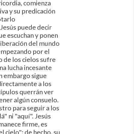
ericordia, comienza
tiva y su predicación
otarlo
 Jesús puede decir
 que escuchan y ponen
e liberación del mundo
, empezando por el
o de los cielos sufre
una lucha incesante
sin embargo sigue
 directamente a los
scípulos querrán ver
tener algún consuelo.
tro para seguir a los
" ni "aquí". Jesús
rmanece firme, es
 cielo"; de hecho, su