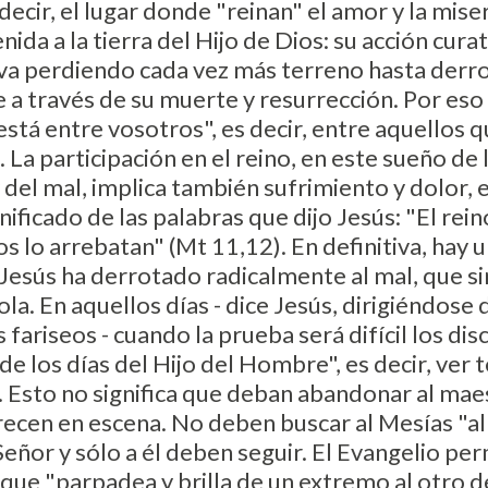
s decir, el lugar donde "reinan" el amor y la mis
ida a la tierra del Hijo de Dios: su acción cura
va perdiendo cada vez más terreno hasta derr
e a través de su muerte y resurrección. Por eso
"está entre vosotros", es decir, entre aquellos
. La participación en el reino, en este sueño d
y del mal, implica también sufrimiento y dolor
nificado de las palabras que dijo Jesús: "El rein
tos lo arrebatan" (Mt 11,12). En definitiva, hay 
l. Jesús ha derrotado radicalmente al mal, que 
la. En aquellos días - dice Jesús, dirigiéndose
s fariseos - cuando la prueba será difícil los di
e los días del Hijo del Hombre", es decir, ver 
 Esto no significa que deban abandonar al maes
ecen en escena. No deben buscar al Mesías "allá
Señor y sólo a él deben seguir. El Evangelio pe
ue "parpadea y brilla de un extremo al otro del