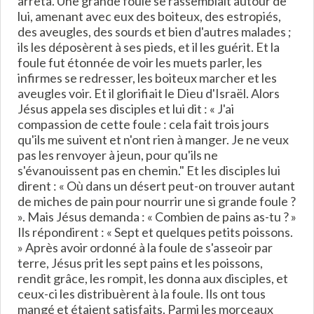
arrêta. Une grande foule se rassemblait autour de
lui, amenant avec eux des boiteux, des estropiés,
des aveugles, des sourds et bien d'autres malades ;
ils les déposèrent à ses pieds, et il les guérit. Et la
foule fut étonnée de voir les muets parler, les
infirmes se redresser, les boiteux marcher et les
aveugles voir. Et il glorifiait le Dieu d'Israël. Alors
Jésus appela ses disciples et lui dit : « J'ai
compassion de cette foule : cela fait trois jours
qu'ils me suivent et n'ont rien à manger. Je ne veux
pas les renvoyer à jeun, pour qu'ils ne
s'évanouissent pas en chemin." Et les disciples lui
dirent : « Où dans un désert peut-on trouver autant
de miches de pain pour nourrir une si grande foule ?
». Mais Jésus demanda : « Combien de pains as-tu ? »
Ils répondirent : « Sept et quelques petits poissons.
» Après avoir ordonné à la foule de s'asseoir par
terre, Jésus prit les sept pains et les poissons,
rendit grâce, les rompit, les donna aux disciples, et
ceux-ci les distribuèrent à la foule. Ils ont tous
mangé et étaient satisfaits. Parmi les morceaux