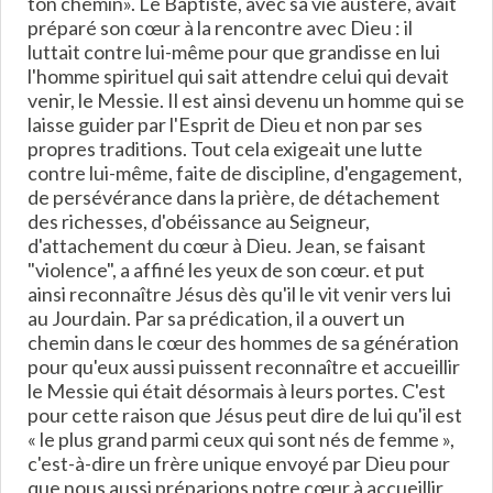
ton chemin». Le Baptiste, avec sa vie austère, avait
préparé son cœur à la rencontre avec Dieu : il
luttait contre lui-même pour que grandisse en lui
l'homme spirituel qui sait attendre celui qui devait
venir, le Messie. Il est ainsi devenu un homme qui se
laisse guider par l'Esprit de Dieu et non par ses
propres traditions. Tout cela exigeait une lutte
contre lui-même, faite de discipline, d'engagement,
de persévérance dans la prière, de détachement
des richesses, d'obéissance au Seigneur,
d'attachement du cœur à Dieu. Jean, se faisant
"violence", a affiné les yeux de son cœur. et put
ainsi reconnaître Jésus dès qu'il le vit venir vers lui
au Jourdain. Par sa prédication, il a ouvert un
chemin dans le cœur des hommes de sa génération
pour qu'eux aussi puissent reconnaître et accueillir
le Messie qui était désormais à leurs portes. C'est
pour cette raison que Jésus peut dire de lui qu'il est
« le plus grand parmi ceux qui sont nés de femme »,
c'est-à-dire un frère unique envoyé par Dieu pour
que nous aussi préparions notre cœur à accueillir