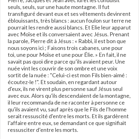
Pierre, Jacques et Jean avec lui et les conduisit
seuls, seuls, sur une haute montagne. Il fut
transfiguré devant eux et ses vêtements devinrent
éblouissants, très blancs : aucun foulon sur terre ne
pourrait les rendre aussi blancs. Et Elie leur apparut
avec Moïse et ils conversaient avec Jésus. Prenant
la parole, Pierre dit à Jésus : « Rabbi, il est bon que
nous soyons ici ; Faisons trois cabanes, une pour
toi, une pour Moïse et une pour Élie. » En fait, il ne
savait pas quoi dire parce qu’ils avaient peur. Une
nuée vint les couvrir de son ombre et une voix
sortit de la nuée : "Celui-ci est mon Fils bien-aimé :
écoutez-le !". Et soudain, en regardant autour
d'eux, ils ne virent plus personne sauf Jésus seul
avec eux. Alors qu'ils descendaient de la montagne,
il leur recommanda de ne raconter à personne ce
qu'ils avaient vu, sauf après que le Fils de l'homme
serait ressuscité d'entre les morts. Et ils gardèrent
l’affaire entre eux, se demandant ce que signifiait
ressusciter d’entre les morts.