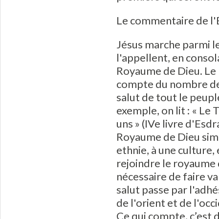
Le commentaire de l'
Jésus marche parmi le
l'appellent, en conso
Royaume de Dieu. Le b
compte du nombre de c
salut de tout le peupl
exemple, on lit : « Le
uns » (IVe livre d'Esd
Royaume de Dieu simpl
ethnie, à une culture, 
rejoindre le royaume d
nécessaire de faire va
salut passe par l'adhé
de l'orient et de l'oc
Ce qui compte, c’est d