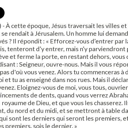
- À cette époque, Jésus traversait les villes et 
l se rendait à Jérusalem. Un homme lui demanda 
vés ? Il répondit : « Efforcez-vous d’entrer par l
is, tenteront d’y entrer, mais n’y parviendront
ève et ferme la porte, en restant dehors, vou
disant : Seigneur, ouvre-nous. Mais il vous répo
is pas d'où vous venez. Alors tu commenceras à 
 et tu as enseigné dans nos rues. Mais il déclarer
venez. Eloignez-vous de moi, vous tous, ouvriers 
grincements de dents, quand vous verrez Abraha
 royaume de Dieu, et que vous les chasserez. I
ent, du nord et du midi, et se mettront à table 
 a qui sont les derniers qui seront les premiers, e
s premiers. sois le dernier. »