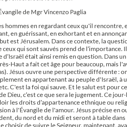
Évangile de Mgr Vincenzo Paglia
s hommes en regardant ceux qu'il rencontre, 
lant, en guérissant, en exhortant et en annonça
ut est Jérusalem. Dans ce contexte, la questio
eux qui sont sauvés prend de l’importance. Il 
e d’Israël était ainsi remis en question. Dans un
 Très-Haut a fait cet âge pour beaucoup, mais l
ras). Jésus ouvre une perspective différente : o
ement en appartenant au peuple d'Israël, à u
etc. C'est la foi qui sauve. Et le salut est pour 
e Dieu, c’est ce que sera le jugement. Ce jour-là
loir les droits d’appartenance ethnique ou relig
sion à l'Évangile de l'amour. Jésus précise en o
cident, du nord et du midi et seront à table dan
e choisir de suivre le Seigneur, maintenant, avan