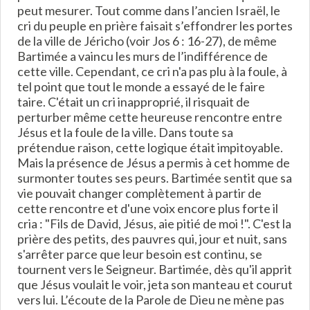
peut mesurer. Tout comme dans l’ancien Israël, le
cri du peuple en prière faisait s’effondrer les portes
de la ville de Jéricho (voir Jos 6 : 16-27), de même
Bartimée a vaincu les murs de l’indifférence de
cette ville. Cependant, ce cri n'a pas plu à la foule, à
tel point que tout le monde a essayé de le faire
taire. C'était un cri inapproprié, il risquait de
perturber même cette heureuse rencontre entre
Jésus et la foule de la ville. Dans toute sa
prétendue raison, cette logique était impitoyable.
Mais la présence de Jésus a permis à cet homme de
surmonter toutes ses peurs. Bartimée sentit que sa
vie pouvait changer complètement à partir de
cette rencontre et d'une voix encore plus forte il
cria : "Fils de David, Jésus, aie pitié de moi !". C'est la
prière des petits, des pauvres qui, jour et nuit, sans
s'arrêter parce que leur besoin est continu, se
tournent vers le Seigneur. Bartimée, dès qu'il apprit
que Jésus voulait le voir, jeta son manteau et courut
vers lui. L’écoute de la Parole de Dieu ne mène pas