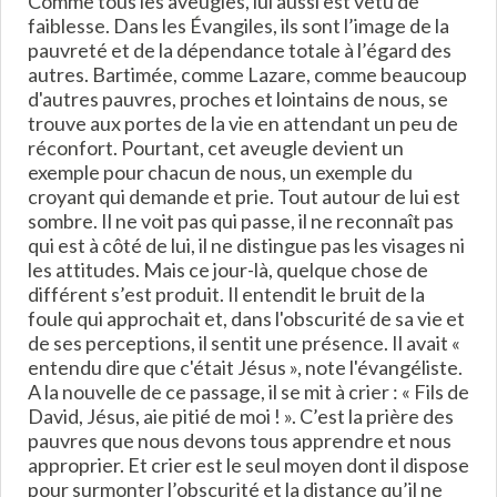
Comme tous les aveugles, lui aussi est vêtu de
faiblesse. Dans les Évangiles, ils sont l’image de la
pauvreté et de la dépendance totale à l’égard des
autres. Bartimée, comme Lazare, comme beaucoup
d'autres pauvres, proches et lointains de nous, se
trouve aux portes de la vie en attendant un peu de
réconfort. Pourtant, cet aveugle devient un
exemple pour chacun de nous, un exemple du
croyant qui demande et prie. Tout autour de lui est
sombre. Il ne voit pas qui passe, il ne reconnaît pas
qui est à côté de lui, il ne distingue pas les visages ni
les attitudes. Mais ce jour-là, quelque chose de
différent s’est produit. Il entendit le bruit de la
foule qui approchait et, dans l'obscurité de sa vie et
de ses perceptions, il sentit une présence. Il avait «
entendu dire que c'était Jésus », note l'évangéliste.
A la nouvelle de ce passage, il se mit à crier : « Fils de
David, Jésus, aie pitié de moi ! ». C’est la prière des
pauvres que nous devons tous apprendre et nous
approprier. Et crier est le seul moyen dont il dispose
pour surmonter l’obscurité et la distance qu’il ne