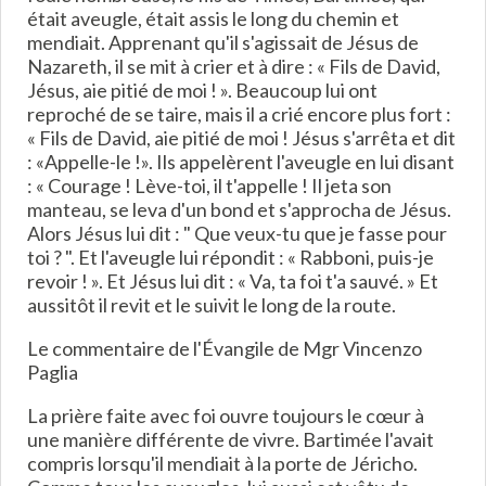
était aveugle, était assis le long du chemin et
mendiait. Apprenant qu'il s'agissait de Jésus de
Nazareth, il se mit à crier et à dire : « Fils de David,
Jésus, aie pitié de moi ! ». Beaucoup lui ont
reproché de se taire, mais il a crié encore plus fort :
« Fils de David, aie pitié de moi ! Jésus s'arrêta et dit
: «Appelle-le !». Ils appelèrent l'aveugle en lui disant
: « Courage ! Lève-toi, il t'appelle ! Il jeta son
manteau, se leva d'un bond et s'approcha de Jésus.
Alors Jésus lui dit : " Que veux-tu que je fasse pour
toi ? ". Et l'aveugle lui répondit : « Rabboni, puis-je
revoir ! ». Et Jésus lui dit : « Va, ta foi t'a sauvé. » Et
aussitôt il revit et le suivit le long de la route.
Le commentaire de l'Évangile de Mgr Vincenzo
Paglia
La prière faite avec foi ouvre toujours le cœur à
une manière différente de vivre. Bartimée l'avait
compris lorsqu'il mendiait à la porte de Jéricho.