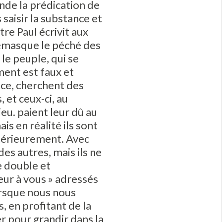
de la prédication de
 saisir la substance et
ôtre Paul écrivit aux
s démasque le péché des
 le peuple, qui se
ment est faux et
nce, cherchent des
 et ceux-ci, au
ieu. paient leur dû au
is en réalité ils sont
ntérieurement. Avec
des autres, mais ils ne
e double et
ur à vous » adressés
orsque nous nous
, en profitant de la
r pour grandir dans la