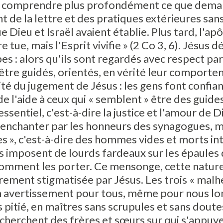
e comprendre plus profondément ce que deman
nt de la lettre et des pratiques extérieures sans
que Dieu et Israël avaient établie. Plus tard, l'ap
re tue, mais l'Esprit vivifie » (2 Co 3, 6). Jésu
bes : alors qu'ils sont regardés avec respect par
être guidés, orientés, en vérité leur comporte
ité du jugement de Jésus : les gens font confia
 l'aide à ceux qui « semblent » être des guides,
essentiel, c'est-à-dire la justice et l'amour de D
t enchanter par les honneurs des synagogues, ma
 », c'est-à-dire des hommes vides et morts i
ils imposent de lourds fardeaux sur les épaules 
 comment les porter. Ce mensonge, cette natur
ment stigmatisée par Jésus. Les trois « malhe
un avertissement pour tous, même pour nous l
 pitié, en maîtres sans scrupules et sans doutes
 cherchent des frères et sœurs sur qui s'appuye