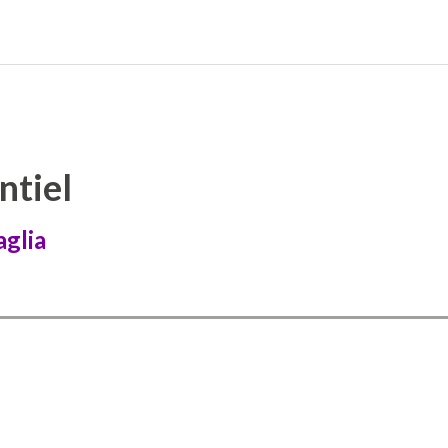
ntiel
glia