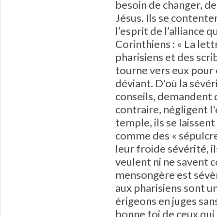
besoin de changer, d
Jésus. Ils se contente
l’esprit de l’alliance 
Corinthiens : « La lett
pharisiens et des scri
tourne vers eux pour 
déviant. D'où la sévér
conseils, demandent de
contraire, négligent l'
temple, ils se laissen
comme des « sépulcres
leur froide sévérité, 
veulent ni ne savent
mensongère est sévère
aux pharisiens sont 
érigeons en juges sans
bonne foi de ceux qui