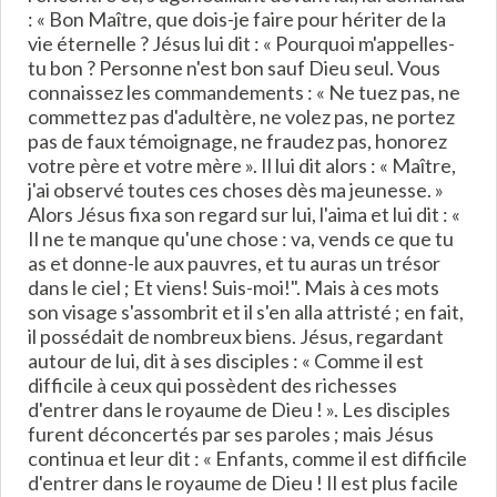
: « Bon Maître, que dois-je faire pour hériter de la
vie éternelle ? Jésus lui dit : « Pourquoi m'appelles-
tu bon ? Personne n'est bon sauf Dieu seul. Vous
connaissez les commandements : « Ne tuez pas, ne
commettez pas d'adultère, ne volez pas, ne portez
pas de faux témoignage, ne fraudez pas, honorez
votre père et votre mère ». Il lui dit alors : « Maître,
j'ai observé toutes ces choses dès ma jeunesse. »
Alors Jésus fixa son regard sur lui, l'aima et lui dit : «
Il ne te manque qu'une chose : va, vends ce que tu
as et donne-le aux pauvres, et tu auras un trésor
dans le ciel ; Et viens! Suis-moi!". Mais à ces mots
son visage s'assombrit et il s'en alla attristé ; en fait,
il possédait de nombreux biens. Jésus, regardant
autour de lui, dit à ses disciples : « Comme il est
difficile à ceux qui possèdent des richesses
d'entrer dans le royaume de Dieu ! ». Les disciples
furent déconcertés par ses paroles ; mais Jésus
continua et leur dit : « Enfants, comme il est difficile
d'entrer dans le royaume de Dieu ! Il est plus facile