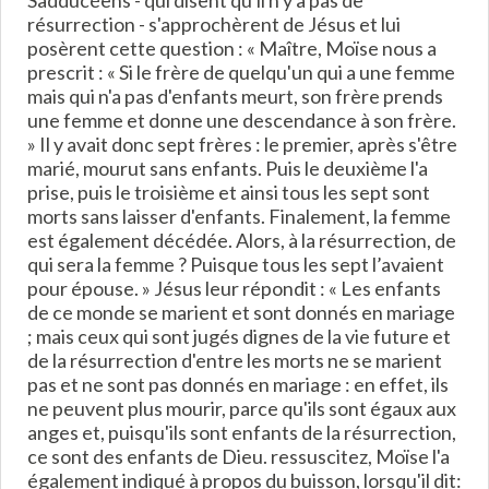
Sadducéens - qui disent qu'il n'y a pas de
résurrection - s'approchèrent de Jésus et lui
posèrent cette question : « Maître, Moïse nous a
prescrit : « Si le frère de quelqu'un qui a une femme
mais qui n'a pas d'enfants meurt, son frère prends
une femme et donne une descendance à son frère.
» Il y avait donc sept frères : le premier, après s'être
marié, mourut sans enfants. Puis le deuxième l'a
prise, puis le troisième et ainsi tous les sept sont
morts sans laisser d'enfants. Finalement, la femme
est également décédée. Alors, à la résurrection, de
qui sera la femme ? Puisque tous les sept l’avaient
pour épouse. » Jésus leur répondit : « Les enfants
de ce monde se marient et sont donnés en mariage
; mais ceux qui sont jugés dignes de la vie future et
de la résurrection d'entre les morts ne se marient
pas et ne sont pas donnés en mariage : en effet, ils
ne peuvent plus mourir, parce qu'ils sont égaux aux
anges et, puisqu'ils sont enfants de la résurrection,
ce sont des enfants de Dieu. ressuscitez, Moïse l'a
également indiqué à propos du buisson, lorsqu'il dit: