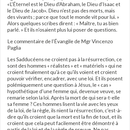
«L'Éternel est le Dieu d'Abraham, le Dieu d'Isaac et
le Dieu de Jacob». Dieu n'est pas des morts, mais
des vivants ; parce que tout le monde vit pour lui. »
Alors quelques scribes dirent : « Maître, tu as bien
parlé. » Et ils n'osaient plus lui poser de questions.
Le commentaire de l'Évangile de Mgr Vincenzo
Paglia
Les Sadducéens ne croient pas à la résurrection, ce
sont des hommes « réalistes » et « matériels » qui ne
croient finalement qu'à ce qu'ils voient et croient
pouvoir vérifier, encadrer, avec une loi. Et ils posent
polémiquement une question à Jésus, le « cas »
hypothétique d’une femme qui, devenue veuve, se
remarie selon la loi. Après la mort de qui sera-t-elle
sa femme ? Ces hommes lisent la vie avec les yeux
de la loi, de la règle, ils nient la résurrection, c'est-à-
dire qu'ils croient que la mort est la fin de tout, et ils
croient que cela peut facilement être démontré à
partir de la loi et de la règle de preuve. Ne pas