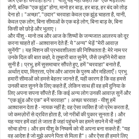
और एक ही चरवाहा होगा।" यीशु यह नहीं कहते कि "एक भेड़शाला"
होगी, बल्कि "एक झुंड" होगा, मानो हर बाड़, हर बाड़, हर बंद को तोड़
देना हो। "अच्छा", "उदार" चरवाहा केवल एक झुंड चाहता है, यानी,
केवल एक लोग, बिना सीमाओं के एक बड़े लोग, बिना बाड़ के, बिना
किसी को छोड़े और भुलाए।
और यीशु - मानो तब और आज के शिष्यों के जन्मजात आलस्य को दूर
करना चाहते हों - आश्वासन देते हैं: ये "अन्य" भेड़ें "मेरी आवाज़
सुनेंगी"। यह मिशन की प्रभावशीलता की निश्चितता है: मेरे नाम पर
उनके दिल की बात कहो, वे तुम्हारी बात सुनेंगे, जैसे उन्होंने मेरी बात
सुनी है। प्रभु, हमें सुसमाचार सौंपते हुए, हमें "चरवाहा" बनाते हैं,
अर्थात् दया, मित्रता, प्रेम और आराम के पुरुष और महिलाएँ। प्रभु
हमारी सीमाओं को हमसे बेहतर जानते हैं, यही कारण है कि वह हमसे
उनकी बात सुनने के लिए कहते हैं, लेकिन साथ ही वह हमें दुनिया के
लिए अपना सपना सौंपते हैं: कि कई अन्य लोग उनकी आवाज़ सुनें और
"एक झुंड और एक" बनें चरवाहा"। अच्छा चरवाहा - यीशु हमें
आश्वासन देता है - नायक नहीं है; वह ऐसा व्यक्ति है जो प्रेम करता है,
जो कमज़ोरों से द्रवित होता है, जो गरीबों की पुकार सुनता है। और
यह प्यार हमें वहां ले जाता है जहां पहुंचने का हमने सपने में भी नहीं
सोचा होगा। और हम यीशु के निष्कर्ष को भी अपना बना सकते हैं: "यह
वह आदेश है जो मुझे अपने पिता से मिला है"। और ऐसा ही हमारे लिए