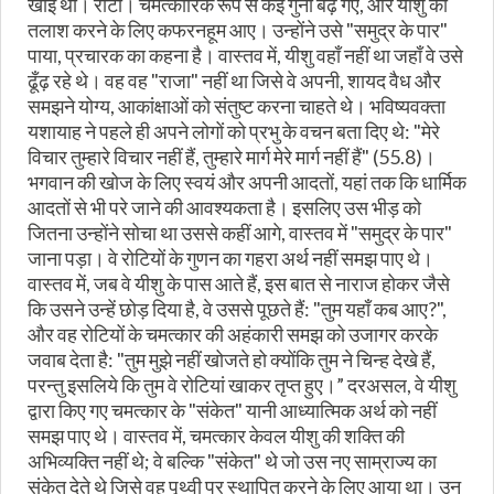
खाई थी। रोटी। चमत्कारिक रूप से कई गुना बढ़ गए, और यीशु की
तलाश करने के लिए कफरनहूम आए। उन्होंने उसे "समुद्र के पार"
पाया, प्रचारक का कहना है। वास्तव में, यीशु वहाँ नहीं था जहाँ वे उसे
ढूँढ़ रहे थे। वह वह "राजा" नहीं था जिसे वे अपनी, शायद वैध और
समझने योग्य, आकांक्षाओं को संतुष्ट करना चाहते थे। भविष्यवक्ता
यशायाह ने पहले ही अपने लोगों को प्रभु के वचन बता दिए थे: "मेरे
विचार तुम्हारे विचार नहीं हैं, तुम्हारे मार्ग मेरे मार्ग नहीं हैं" (55.8)।
भगवान की खोज के लिए स्वयं और अपनी आदतों, यहां तक ​​कि धार्मिक
आदतों से भी परे जाने की आवश्यकता है। इसलिए उस भीड़ को
जितना उन्होंने सोचा था उससे कहीं आगे, वास्तव में "समुद्र के पार"
जाना पड़ा। वे रोटियों के गुणन का गहरा अर्थ नहीं समझ पाए थे।
वास्तव में, जब वे यीशु के पास आते हैं, इस बात से नाराज होकर जैसे
कि उसने उन्हें छोड़ दिया है, वे उससे पूछते हैं: "तुम यहाँ कब आए?",
और वह रोटियों के चमत्कार की अहंकारी समझ को उजागर करके
जवाब देता है: "तुम मुझे नहीं खोजते हो क्योंकि तुम ने चिन्ह देखे हैं,
परन्तु इसलिये कि तुम वे रोटियां खाकर तृप्त हुए।” दरअसल, वे यीशु
द्वारा किए गए चमत्कार के "संकेत" यानी आध्यात्मिक अर्थ को नहीं
समझ पाए थे। वास्तव में, चमत्कार केवल यीशु की शक्ति की
अभिव्यक्ति नहीं थे; वे बल्कि "संकेत" थे जो उस नए साम्राज्य का
संकेत देते थे जिसे वह पृथ्वी पर स्थापित करने के लिए आया था। उन