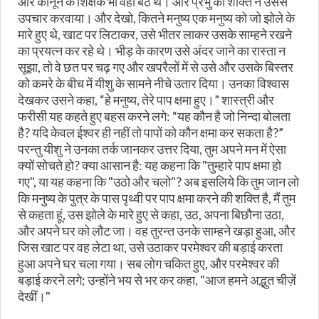
और कानून के शिक्षक भी वहां बैठे थे। और प्रभु की शक्ति ने उससे
उपचार करवाया। और देखो, कितने मनुष्य एक मनुष्य को जो झोले के
मारे हुए थे, खाट पर लिटाकर, उसे भीतर लाकर उसके साम्हने रखने
का प्रयत्न कर रहे थे। भीड़ के कारण उसे अंदर जाने का रास्ता न
सूझा, तो वे छत पर चढ़ गए और खपरैलों में से उसे और उसके बिस्तर
को कमरे के बीच में यीशु के सामने नीचे उतार दिया। उनका विश्वास
देखकर उसने कहा, “हे मनुष्य, तेरे पाप क्षमा हुए।” शास्त्री और
फरीसी यह कहते हुए बहस करने लगे: “यह कौन है जो निन्दा बोलता
है? यदि केवल ईश्वर ही नहीं तो पापों को कौन क्षमा कर सकता है?”
परन्तु यीशु ने उनका तर्क जानकर उत्तर दिया, तुम अपने मन में ऐसा
क्यों सोचते हो? क्या आसान है: यह कहना कि "तुम्हारे पाप क्षमा हो
गए", या यह कहना कि "उठो और चलो"? अब इसलिये कि तुम जान लो
कि मनुष्य के पुत्र के पास पृथ्वी पर पाप क्षमा करने की शक्ति है, मैं तुम
से कहता हूं, उस झोले के मारे हुए से कहा, उठ, अपना बिछौना उठा,
और अपने घर को लौट जा। वह तुरन्त उनके साम्हने खड़ा हुआ, और
जिस खाट पर वह लेटा था, उसे उठाकर परमेश्वर की बड़ाई करता
हुआ अपने घर चला गया। सब लोग चकित हुए, और परमेश्वर की
बड़ाई करने लगे; उन्होंने भय से भर कर कहा, "आज हमने अद्भुत चीज़ें
देखीं।"