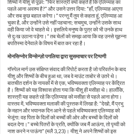
शिष्यों ने यीशु से पूछा: "फिर शास्त्री क्यों कहते हैं कि एलिय्याह का
पहले आना अवश्य है?" और उसने उत्तर दिया: “हाँ, एलिय्याह आएगा
और सब कुछ बहाल करेगा।” परन्तु मैं तुम से कहता हूं, एलिय्याह आ
चुका है, और उन्होंने उसे नहीं पहचाना; सचमुच, उन्होंने उसके साथ
वही किया जो वे चाहते थे। इसलिये मनुष्य के पुत्र को भी उनके हाथ
से दुःख उठाना पड़ेगा।” तब चेलों को समझ आया कि वह उनसे यूहन्ना
बपतिस्मा देनेवाले के विषय में बात कर रहा है।
मोनसिग्नोर विन्सेन्ज़ो पगलिया द्वारा सुसमाचार पर टिप्पणी
गॉस्पेल मार्ग उस संक्षिप्त संवाद की रिपोर्ट करता है जो परिवर्तन के बाद
यीशु और शिष्यों के बीच हुआ था, जब वे माउंट ताबोर से उतरे थे।
बातचीत दर्शन के नायकों में से एक, भविष्यवक्ता एलिय्याह पर केंद्रित
है। शिष्यों को यह विश्वास होता गया कि यीशु ही मसीहा थे। हालाँकि,
शास्त्री यह कहते रहे कि एलिय्याह को मसीहा से पहले आना होगा।
वास्तव में, भविष्यवक्ता मलाकी की पुस्तक में लिखा है: "देखो, मैं प्रभु
के महान और भयानक दिन आने से पहले भविष्यवक्ता एलिय्याह को
भेजूंगा: वह पिता के दिलों को बच्चों की ओर और बच्चों के दिलों को
बदल देगा।" बच्चे पितरों के प्रति, क्योंकि जब मैं आऊंगा, तो पृय्वी को
नाश करने न पाऊंगा" (मलै 3,23)। यीशु ने अपने शिष्यों को इस