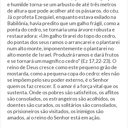
e humilde torna-se um arbusto de até três metros
de altura que pode acolher até os pássaros. do céu.
Já o profeta Ezequiel, enquanto estava exilado na
Babilônia, havia predito que um galho frágil, como a
ponta do cedro, se tornaria uma árvore robusta e
restauradora: «Um galho tirarei do topo do cedro,
do pontas dos seus ramos o arrancarei e o plantarei
num alto monte, imponentemente o plantarei no
alto monte de Israel. Produzirá ramos e dará frutos
e se tornará um magnífico cedro” (Ez 17,22-23). O
reino de Deus cresce como este pequeno grão de
mostarda, como a pequena copa do cedro: eles não
se impõem pelo seu poder externo, é o Senhor
quem os faz crescer. E o amor é a força vital que os
sustenta. Onde os pobres são satisfeitos, os aflitos
são consolados, os estrangeiros são acolhidos, os
doentes são curados, os solitários são consolados,
os prisioneiros são visitados, os inimigos são
amados, aí o reino do Senhor está em ação.