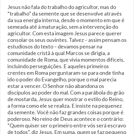
Jesus não fala do trabalho do agricultor, mas do
“trabalho” da semente que se desenvolve através
da sua energia interna, desde o momento em que é
semeada até à maturação, sem a intervenção do
agricultor. Com esta imagem Jesus parece querer
consolar os seus ouvintes. Talvez – assim pensam os
estudiosos do texto – devamos pensar na
comunidade cristã à qual Marcos se dirigia, a
comunidade de Roma, que vivia momentos difíceis,
incluindo perseguições. E aqueles primeiros
crentes em Roma perguntaram-se para onde tinha
ido o poder do Evangelho, porque o mal parecia
estar a vencer. O Senhor não abandona os
discípulos ao poder do mal. Com a parábola do grão
de mostarda, Jesus quer mostrar o estilo do Reino,
a forma como ele se realiza. E insiste na pequenez
da semente. Você não faz grandes coisas porque é
poderoso. No reino de Deus acontece o contrário:
“Quem quiser ser o primeiro entre vós será escravo
de todos”, diz Jesus. Em suma, quem se faz pequeno