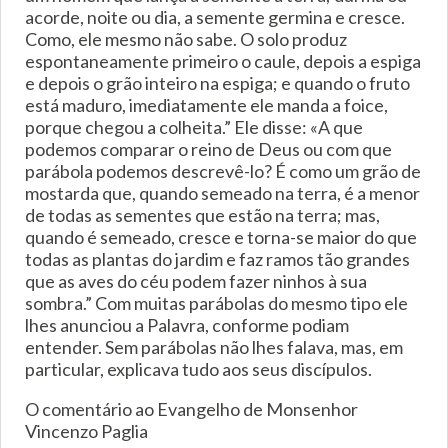
acorde, noite ou dia, a semente germina e cresce.
Como, ele mesmo não sabe. O solo produz
espontaneamente primeiro o caule, depois a espiga
e depois o grão inteiro na espiga; e quando o fruto
está maduro, imediatamente ele manda a foice,
porque chegou a colheita.” Ele disse: «A que
podemos comparar o reino de Deus ou com que
parábola podemos descrevê-lo? É como um grão de
mostarda que, quando semeado na terra, é a menor
de todas as sementes que estão na terra; mas,
quando é semeado, cresce e torna-se maior do que
todas as plantas do jardim e faz ramos tão grandes
que as aves do céu podem fazer ninhos à sua
sombra.” Com muitas parábolas do mesmo tipo ele
lhes anunciou a Palavra, conforme podiam
entender. Sem parábolas não lhes falava, mas, em
particular, explicava tudo aos seus discípulos.
O comentário ao Evangelho de Monsenhor
Vincenzo Paglia