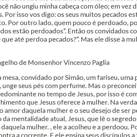
ocê não ungiu minha cabeça com óleo; em vez di
 Por isso vos digo: os seus muitos pecados e
o. Por outro lado, quem pouco é perdoado, po
cados estão perdoados”. Então os convidados 
 que até perdoa pecados?”. Mas ele disse à mulh
ngelho de Monsenhor Vincenzo Paglia
 mesa, convidado por Simão, um fariseu, uma p
, unge seus pés com perfume. Mas o preconcei
edominante no tempo de Jesus, por isso é com
lhimento que Jesus oferece à mulher. Na verda
 amor daquela mulher e o seu desejo de ser 
o da mentalidade atual, Jesus, que lê o segred
aquela mulher. , ele a acolheu e a perdoou. 
ntra a corrente. E ele ensina seus discípulos a