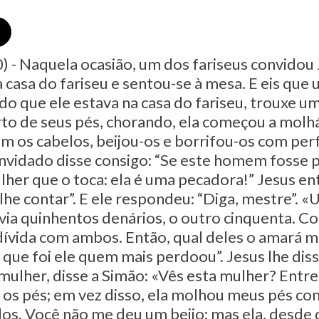
) - Naquela ocasião, um dos fariseus convidou
a casa do fariseu e sentou-se à mesa. E eis qu
do que ele estava na casa do fariseu, trouxe u
rto de seus pés, chorando, ela começou a molh
m os cabelos, beijou-os e borrifou-os com per
onvidado disse consigo: “Se este homem fosse 
lher que o toca: ela é uma pecadora!” Jesus ent
lhe contar”. E ele respondeu: “Diga, mestre”. «
via quinhentos denários, o outro cinquenta. C
 dívida com ambos. Então, qual deles o amará 
ue foi ele quem mais perdoou”. Jesus lhe diss
 mulher, disse a Simão: «Vês esta mulher? Entre
os pés; em vez disso, ela molhou meus pés com
os. Você não me deu um beijo; mas ela, desde 