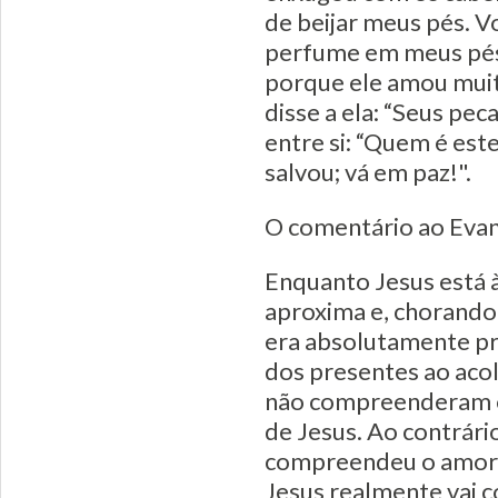
de beijar meus pés. V
perfume em meus pés.
porque ele amou muit
disse a ela: “Seus pe
entre si: “Quem é este
salvou; vá em paz!".
O comentário ao Eva
Enquanto Jesus está à
aproxima e, chorando
era absolutamente pr
dos presentes ao aco
não compreenderam o
de Jesus. Ao contrári
compreendeu o amor d
Jesus realmente vai co