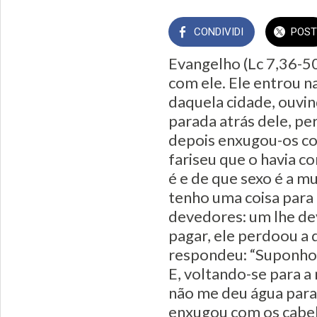
CONDIVIDI
POST
Evangelho (Lc 7,36-50
com ele. Ele entrou n
daquela cidade, ouvin
parada atrás dele, pe
depois enxugou-os co
fariseu que o havia c
é e de que sexo é a mu
tenho uma coisa para 
devedores: um lhe de
pagar, ele perdoou a
respondeu: “Suponho q
E, voltando-se para a
não me deu água para 
enxugou com os cabel