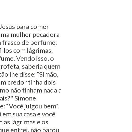
 Jesus para comer
e uma mulher pecadora
m frasco de perfume;
á-los com lágrimas,
fume. Vendo isso, o
profeta, saberia quem
ão lhe disse: “Simão,
Um credor tinha dois
omo não tinham nada a
mais?" Simone
e: “Você julgou bem”.
i em sua casa e você
 as lágrimas e os
que entrei, não parou