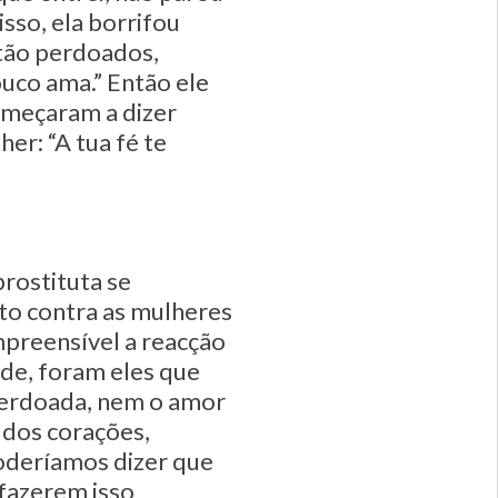
sso, ela borrifou
stão perdoados,
uco ama.” Então ele
começaram a dizer
er: “A tua fé te
rostituta se
to contra as mulheres
preensível a reacção
de, foram eles que
perdoada, nem o amor
o dos corações,
Poderíamos dizer que
 fazerem isso