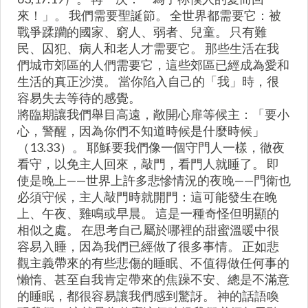
來！」。 我們需要聖誕節。 全世界都需要它：被
戰爭蹂躪的國家、窮人、弱者、兒童。 只有難
民、囚犯、病人和老人才需要它。 那些生活在我
們城市郊區的人們需要它，這些郊區已經成為愛和
生活的真正沙漠。 當你陷入自己的「我」時，很
容易失去等待的感覺。
將臨期讓我們舉目高遠，敞開心扉等候主：「要小
心，警醒，因為你們不知道時候是什麼時候」
（13.33）。 耶穌要我們像一個守門人一樣，徹夜
看守，以免主人回來，敲門，看門人就睡了。 即
使是晚上——世界上許多悲慘情況的夜晚——門衛也
必須守候，主人敲門時就開門：這可能發生在晚
上、午夜、雞鳴或早晨。 這是一種奇怪但明顯的
相似之處。 在思考自己屬於哪裡的甜蜜溫暖中很
容易入睡，因為我們已經做了很多事情。 正如悲
觀主義帶來的有些悲傷的睡眠、不值得做任何事的
懶惰、甚至自我肯定帶來的焦躁不安、總是不滿意
的睡眠，都很容易讓我們感到驚訝。 神的話語喚