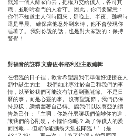
就如一個人離家而去，把權力交給僕人，各司其
職，並吩咐看門的人看守。 因此，你們要留意：
你們不知道主人何時回來，是晚上、半夜、雞鳴時
還是早晨。 確保當他意外到來時，他不會發現你
睡著了。 我對你說的話，也是對大家說的：保持
警覺！
對福音的註釋 文森佐·帕格利亞主教編輯
在復臨的日子裡，教會希望讓我們準備好迎接在人
類中誕生的主。 我們如此專注於自己和我們的事
情，以至於我們可能沒有註意到聖誕節。 不是日
曆的事，而是心靈的事。 沒有聖誕節，我們仍保
持原樣，繼續圍著自己轉。 讓我們以以賽亞的禱
告為己任：「主啊，你為什麼讓我們偏離你的道，
讓我們的心剛硬，不懼怕你呢？ 為了你僕人的愛
而回報……但願你能撕裂天堂並降臨！” （是
63,17.19）。 再一次：「為了祢僕人的愛而回