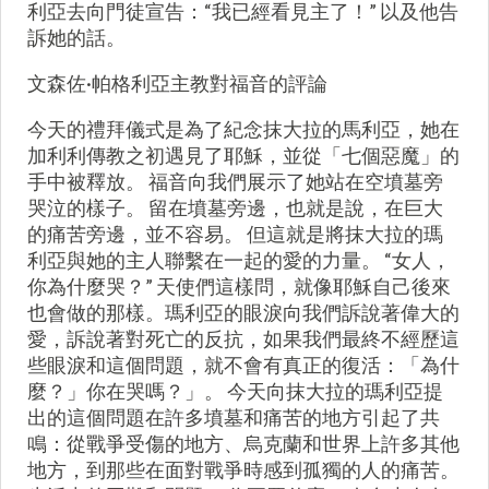
利亞去向門徒宣告：“我已經看見主了！” 以及他告
訴她的話。
文森佐·帕格利亞主教對福音的評論
今天的禮拜儀式是為了紀念抹大拉的馬利亞，她在
加利利傳教之初遇見了耶穌，並從「七個惡魔」的
手中被釋放。 福音向我們展示了她站在空墳墓旁
哭泣的樣子。 留在墳墓旁邊，也就是說，在巨大
的痛苦旁邊，並不容易。 但這就是將抹大拉的瑪
利亞與她的主人聯繫在一起的愛的力量。 “女人，
你為什麼哭？” 天使們這樣問，就像耶穌自己後來
也會做的那樣。瑪利亞的眼淚向我們訴說著偉大的
愛，訴說著對死亡的反抗，如果我們最終不經歷這
些眼淚和這個問題，就不會有真正的復活：「為什
麼？」你在哭嗎？」。 今天向抹大拉的瑪利亞提
出的這個問題在許多墳墓和痛苦的地方引起了共
鳴：從戰爭受傷的地方、烏克蘭和世界上許多其他
地方，到那些在面對戰爭時感到孤獨的人的痛苦。