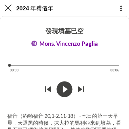
2024 年禮儀年
發現墳墓已空
Mons. Vincenzo Paglia
M
00:00
00:06
福音（約翰福音 20,1-2.11-18） - 七日的第一天早
晨，天還黑的時候，抹大拉的馬利亞來到墳墓，看