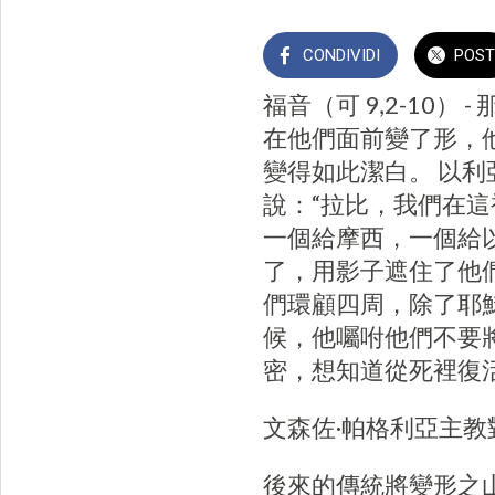
CONDIVIDI
POST
福音（可 9,2-10
在他們面前變了形，
變得如此潔白。 以
說：“拉比，我們在這
一個給摩西，一個給以
了，用影子遮住了他
們環顧四周，除了耶
候，他囑咐他們不要
密，想知道從死裡復
文森佐·帕格利亞主教
後來的傳統將變形之