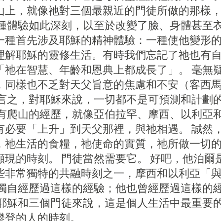
山上，就像祂對三個最親近的門徒所做的那樣
這種體驗如此深刻，以至於改變了臉、身體甚至衣
一種首先涉及耶穌的精神體驗：一種使他變形的
理解耶穌的靈修生活。有時我們忘記了祂也有
「祂在智慧、年齡和恩典上都成長了」。 毫無
，同樣也不乏對天父旨意的焦慮和不安（客西
而言之，對耶穌來說，一切都不是可預測和計劃的
也有爬山的經歷，就像亞伯拉罕、摩西、以利亞和
有必要「上升」到天父那裡，與祂相遇。 誠然
，祂生活的食糧，祂使命的實質，祂所做一切的
顯現的時刻。 門徒當然需要它。 好吧，他泊爾
些非常獨特的共融時刻之一，摩西和以利亞「
非獨自經歷過這樣的經驗；他也曾經歷過這樣的經
對耶穌和三個門徒來說，這是個人生活中最重要
攀登的人的時刻。