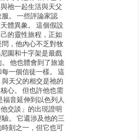
，與祂一起生活與天父
服。 一些評論家認
天體異象。 這個假設
自己的靈性旅程，正如
疑問，他內心不乏對牧
馬尼園和十字架是最戲
。 他也體會到了旅途
每一個信徒一樣。 這
，與天父的相交是祂的
核心。 但也許他也需
是福音延伸到以色列人
與他交談」的出現證明
驗。 它還涉及他的三
的時刻之一，但它也可