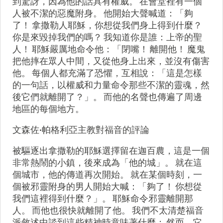
到驚訝，因為他的話具有權威。 在會堂裡有一個
人被不潔的惡魔附身。 他開始大聲喊道：「夠
了！ 拿撒勒人耶穌，你想從我們身上得到什麼？
你是來毀掉我們的嗎？ 我知道你是誰：上帝的聖
人！ 耶穌嚴厲地命令他：「閉嘴！ 離開他！ 魔鬼
把他摔在眾人中間，又從他身上出來，並沒有傷害
他。 每個人都充滿了恐懼，互相說：「這是怎樣
的一句話，以權威和力量命令那些不潔的靈魂，然
後它們就離開了？」。 而他的名聲也傳遍了周邊
地區的每個地方。
文森佐·帕格利亞主教對福音的評論
被驅逐出拿撒勒的耶穌選擇留在迦百農，這是一個
非常熱鬧的小鎮，後來成為「他的城」。 就在這
個城市，他的傳道再次開始。 就在某個時刻，一
個被邪靈附身的男人開始大喊：「夠了！ 你想從
我們這裡得到什麼？」。 耶穌命令邪靈離開那
人。 而他也很快就離開了他。 我們不太清楚福音
派敘述中談到這些精神時意味著什麼； 然而，它