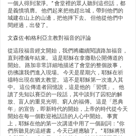
一個人得到潔淨。” 會堂裡的眾人聽到這些話，都
是義憤填膺。 他們起來把他趕出城，帶到他們的
城建在山上的山邊，把他摔下去。 但他從他們中
間經過，出發了。
文森佐·帕格利亞主教對福音的評論
從這段福音經文開始，我們將繼續閱讀路加福音，
直到禮儀年結束。 這是耶穌在拿撒勒公開傳道的
開始。 路加非常詳細地描述了會堂的整個故事，
彷彿讓我們進入現場。 今天是星期六，耶穌在祈
禱時出現在猶太教堂。 這不是耶穌第一次進入其
中。 這位傳道者回憶說，這是他的「習慣」。 他
讀了先知以賽亞的一段話，其中談到了囚犯的解
放、盲人的重見光明、窮人的福傳。 這是「恩典
年」的宣告，即新時代的開始，上帝的時代從今天
開始在每一個歡迎祂話語的人心中開始。 事實
上，耶穌在他的第一次講道中用了一個副詞：“你
們所聽見的這經書，今天已經應驗了。” 耶穌將預