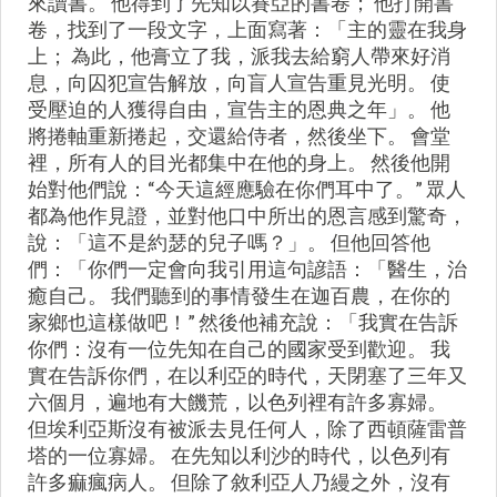
來讀書。 他得到了先知以賽亞的書卷； 他打開書
卷，找到了一段文字，上面寫著：「主的靈在我身
上； 為此，他膏立了我，派我去給窮人帶來好消
息，向囚犯宣告解放，向盲人宣告重見光明。 使
受壓迫的人獲得自由，宣告主的恩典之年」。 他
將捲軸重新捲起，交還給侍者，然後坐下。 會堂
裡，所有人的目光都集中在他的身上。 然後他開
始對他們說：“今天這經應驗在你們耳中了。” 眾人
都為他作見證，並對他口中所出的恩言感到驚奇，
說：「這不是約瑟的兒子嗎？」。 但他回答他
們：「你們一定會向我引用這句諺語：「醫生，治
癒自己。 我們聽到的事情發生在迦百農，在你的
家鄉也這樣做吧！” 然後他補充說：「我實在告訴
你們：沒有一位先知在自己的國家受到歡迎。 我
實在告訴你們，在以利亞的時代，天閉塞了三年又
六個月，遍地有大饑荒，以色列裡有許多寡婦。
但埃利亞斯沒有被派去見任何人，除了西頓薩雷普
塔的一位寡婦。 在先知以利沙的時代，以色列有
許多痲瘋病人。 但除了敘利亞人乃縵之外，沒有