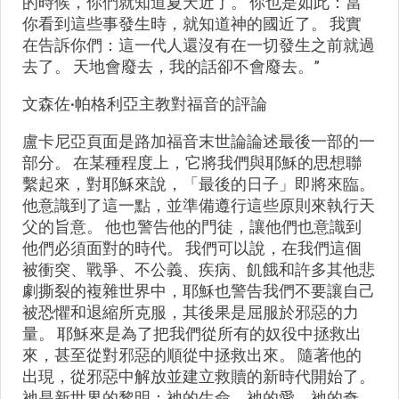
的時候，你們就知道夏天近了。 你也是如此：當
你看到這些事發生時，就知道神的國近了。 我實
在告訴你們：這一代人還沒有在一切發生之前就過
去了。 天地會廢去，我的話卻不會廢去。”
文森佐·帕格利亞主教對福音的評論
盧卡尼亞頁面是路加福音末世論論述最後一部的一
部分。 在某種程度上，它將我們與耶穌的思想聯
繫起來，對耶穌來說，「最後的日子」即將來臨。
他意識到了這一點，並準備遵行這些原則來執行天
父的旨意。 他也警告他的門徒，讓他們也意識到
他們必須面對的時代。 我們可以說，在我們這個
被衝突、戰爭、不公義、疾病、飢餓和許多其他悲
劇撕裂的複雜世界中，耶穌也警告我們不要讓自己
被恐懼和退縮所克服，其後果是屈服於邪惡的力
量。 耶穌來是為了把我們從所有的奴役中拯救出
來，甚至從對邪惡的順從中拯救出來。 隨著他的
出現，從邪惡中解放並建立救贖的新時代開始了。
祂是新世界的黎明：祂的生命、祂的愛、祂的奇