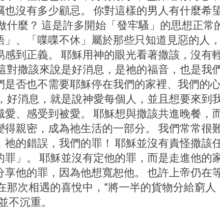
竊也沒有多少顧忌。 你對這樣的男人有什麼希望
裡做什麼？ 這是許多開始「發牢騷」的思想正常
語」、「喋喋不休」屬於那些只知道見惡的人
易感到正義。 耶穌用神的眼光看著撒該，沒有輕
 這對撒該來說是好消息，是祂的福音，也是我
們是否也不需要耶穌停在我們的家裡、我們的心
音，好消息，就是說神愛每個人，並且想要來到我
識愛、感受到被愛。 耶穌想與撒該共進晚餐，
變得親密，成為祂生活的一部分。 我們常常很
，祂的錯誤，我們的罪！ 耶穌並沒有責怪撒該
的罪」。 耶穌並沒有定他的罪，而是走進他的
分享他的罪，因為他想寬恕他。 也許上帝仍在
 在那次相遇的喜悅中，“將一半的貨物分給窮人
這並不沉重。