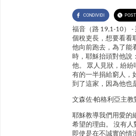
CONDIVIDI
POST
福音（路 19,1-1
個稅吏長，想要看看
他向前跑去，為了能
時，耶穌抬頭對他說：
他。 眾人見狀，紛紛
有的一半捐給窮人，
到了這家，因為他也
文森佐·帕格利亞主教
耶穌教導我們用愛的
希望的理由。 沒有人
即使是在不誠實的情