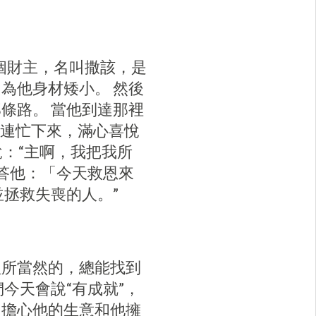
有一個財主，名叫撒該，是
為他身材矮小。 然後
條路。 當他到達那裡
他連忙下來，滿心喜悅
說：“主啊，我把我所
答他：「今天救恩來
拯救失喪的人。”
理所當然的，總能找到
今天會說“有成就”，
，擔心他的生意和他擁