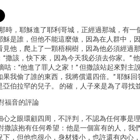
0） - 那時，耶穌進了耶利哥城，正經過那城，
耶穌是誰，但他不能這麼做，因為在人群中，因
看見他，爬上了一顆梧桐樹，因為他必須經過那
“撒該，快下來，因為今天我必須去你家。” 
嘀咕：“他進了罪人之家！” 但撒該站起來對主
如果我偷了誰的東西，我將償還四倍。” 耶穌回
是亞伯拉罕的兒子。 的確，人子來是為了尋找並
對福音的評論
細心之眼環顧四周，不評判，不認為任何事是
對撒該抱有任何希望：他是一個富有的人，我們
況下，但他也很小，身材矮小，也許還有內心