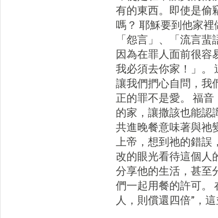
有的東西。即使是偷
嗎？ 耶穌要到他家
「怨言」、「流言蜚
因為在罪人面前很容
我必須去你家！」。
讓我們捫心自問，我
正的罪不是愛。 福
的家，讓撒該也能認
共進晚餐意味著與祂
上帝，想到祂的錯誤
改的眼光看待這個人
分享他的生活，甚至
們一起用餐的許可。
人，則償還四倍”，