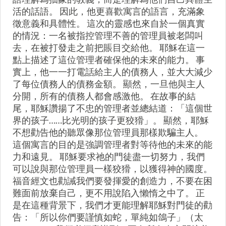
活的話語。 因此，他更喜歡寓言的語言，充滿象
徵意義和具體性。 這次的靈感也來自於一個真實
的情況：一名被指控管理不善的管理員被老闆叫
去，在被打發走之前把賬目交給他。 耶穌在這一
點上描述了這位管理者確保他的未來的能力。 事
實上，他一一打電話給主人的債務人，並大大減少
了每位債務人的債務金額。 顯然，一旦他與主人
分開，所有的債務人都會感激他。 在故事的結
尾，耶穌讚揚了不忠的管理者並總結道：「這個世
界的孩子……比光明的孩子更狡猾」。 顯然，耶穌
不想勸告他的聽眾像那位管理員那樣欺騙主人。
這個寓言的目的是強調管理者對等待他的未來的能
力和遠見。 耶穌要求祂的門徒盡一切努力，我們
可以說與那位管理員一樣狡猾，以獲得神的國度。
福音經文也勸誡我們要發揮愛的創造力，不要在困
難面前放棄自己，更不用說陷入懶惰之中了。 正
是在這種背景下，我們才更能理解耶穌對門徒的勸
告：「所以你們要謹慎如蛇，單純如鴿子」（太