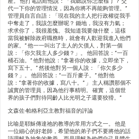
產。 他打電話給他說：「我聽說你怎麼樣了？ 交
代一下你的管理情況，因為你將不再能夠管理。”
管理員自言自語：「現在我的主人把行政權從我手
中奪走了，我該怎麼辦呢？ 鋤地，我沒有力氣；
求求你了，我很羞愧。 我知道我要做什麼，這樣
當我被解除政府職務時，就會有人歡迎我進入他們
的家。” 他一一叫出了主人的欠債人，對第一個
說：「你欠我主人多少錢？」。 他回答說：“一百
桶石油。” 他對他說：“拿著你的收據，立即坐下，
寫下五十。” 然後他對另一個人說：「你欠多少
錢？」。 他回答說：“一百斤麥子。” 他對他
說：“拿著你的收據，寫八十。” 」 主人稱讚那個不
誠實的管理員，因為他行事精明。 確實，這個世
界的孩子們對待同齡人比光明之子還要狡猾。”
文森佐·帕格利亞主教對福音的評論
比喻是耶穌傳達祂的教導的常用方式之一。 他是
一位細心的好老師，希望他的弟子們不要將他的話
語理解為抽象的教義，而是理解為他們自己具體生